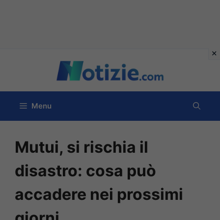
Vai
al
contenuto
Menu
Mutui, si rischia il
disastro: cosa può
accadere nei prossimi
giorni