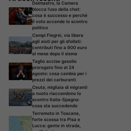
Delmastro, la Camera
blocca l’uso della chat:
cosa è successo e perché
il voto accende lo scontro
politico
Campi Flegrei, via libera
agli aiuti per gli sfollati:
contributi fino a 900 euro
al mese dopo il sisma
Taglio accise gasolio
prorogato fino al 24
agosto: cosa cambia per i
prezzi dei carburanti
Ceuta, migliaia di migranti
a nuoto riaccendono lo
scontro Italia-Spagna:
cosa sta succedendo
Terremoto in Toscana,
forte scossa tra Pisa e
Lucca: gente in strada,