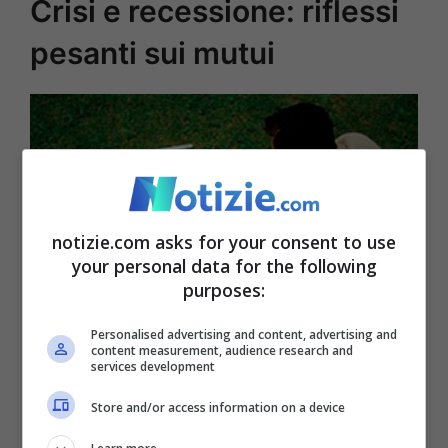
Crisi e recessione: riflessi
pesanti sui mutui
notizie.com asks for your consent to use
your personal data for the following
purposes:
Mutui, Fabi lancia l’allarme (Ansa Foto)
Personalised advertising and content, advertising and
content measurement, audience research and
services development
L’Ufficio studi della
Federazione
Store and/or access information on a device
autonoma bancari italiani
ha provato a