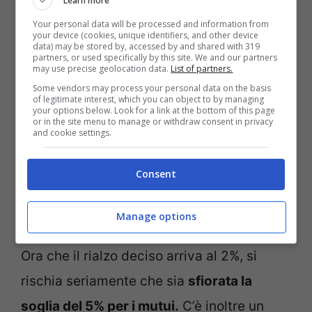
Learn more
quantificare quale potrebbe essere
Your personal data will be processed and information from
l’impatto della nuova stretta, e quali gli
your device (cookies, unique identifiers, and other device
data) may be stored by, accessed by and shared with 319
partners, or used specifically by this site. We and our partners
scenari per chi chiede mutui. In sostanza
may use precise geolocation data.
List of partners.
ciò che è preso in analisi è il riferimento a
Some vendors may process your personal data on the basis
of legitimate interest, which you can object to by managing
ciò che potrebbe comportare il nuovo
your options below. Look for a link at the bottom of this page
or in the site menu to manage or withdraw consent in privacy
and cookie settings.
rialzo deciso da Francoforte. Nell’analisi si
legge che gli interessi sui mutui ipotecari
Consent
avevano già superato il 4% con il costo del
denaro all’1,25%.
Manage options
Ora che il rialzo deciso arriva al 2%, si
rischia seriamente che sia
sfiorata la
soglia del 5% per i mutui.
C’è inoltre un