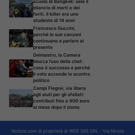
scuola di Bangkok: sale il
bilancio di morti e dei
feriti. Il killer era uno
studente di 14 anni
Francesco Guccini,
perché le sue canzoni
continuano a parlare al
presente
Delmastro, la Camera
blocca l’uso della chat:
cosa è successo e perché
il voto accende lo scontro
politico
Campi Flegrei, via libera
agli aiuti per gli sfollati:
contributi fino a 900 euro
al mese dopo il sisma
Notizie.com di proprietà di WEB 365 SRL - Via Nicola