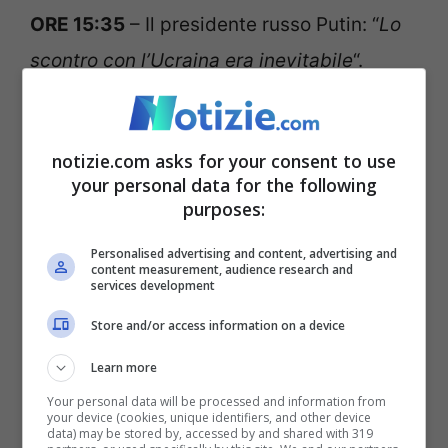
ORE 15:35
– Il presidente russo Putin: “
Lo
scontro con l’Ucraina era inevitabile
“.
ORE 15:00
– Appello del G7 a Mosca:
notizie.com asks for your consent to use
“
Fermi subito l’aggressione in Ucraina
“.
your personal data for the following
purposes:
ORE 14:25
– Il patriarca Kirill: “
L’Occidente
Personalised advertising and content, advertising and
vuole cancellare la nostra Cultura
“.
content measurement, audience research and
services development
ORE 13:50
– Vladimir Putin ha firmato una
Store and/or access information on a device
legge che consente il richiamo in servizio
Learn more
militare di cittadini con una condanna non
Your personal data will be processed and information from
your device (cookies, unique identifiers, and other device
estinta per una serie di gravi crimini.
data) may be stored by, accessed by and shared with 319