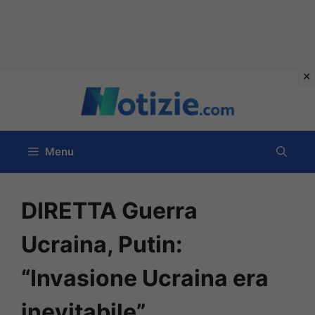
Vai
al
contenuto
Menu
DIRETTA Guerra
Ucraina, Putin:
“Invasione Ucraina era
inevitabile”