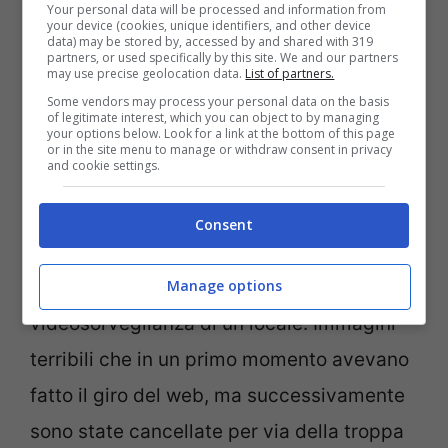
tentativo di recuperare il cellulare che le
Your personal data will be processed and information from
your device (cookies, unique identifiers, and other device
era scivolato dalle mani, proprio nel
data) may be stored by, accessed by and shared with 319
partners, or used specifically by this site. We and our partners
may use precise geolocation data.
List of partners.
momento in cui si stava scattando la foto.
Some vendors may process your personal data on the basis
Purtroppo non si era accorta che si era
of legitimate interest, which you can object to by managing
your options below. Look for a link at the bottom of this page
sporta in maniera fin troppo pericolosa,
or in the site menu to manage or withdraw consent in privacy
and cookie settings.
fino a tal punto da perdere l’equilibrio e
andando sul marciapiede di sotto.
Consent
Manage options
A riprendere la scena la telecamere di
videosorveglianza di un locale. Immagini
terribili che in un primo momento avevano
fatto il giro del web, ma successivamente
sono state cancellate per via della troppa