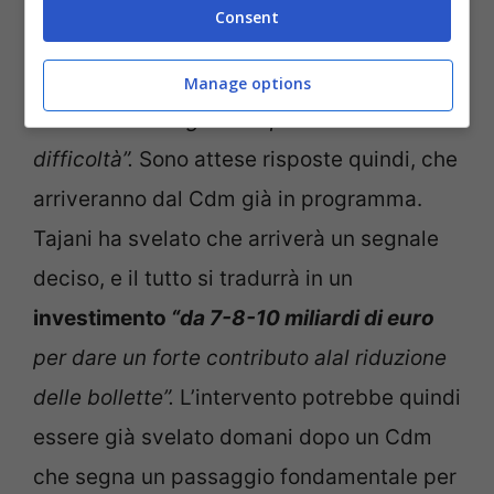
Tg5, parlando di
“segnale forte”
che
Consent
arriverà. Il Ministro ha annunciato che
“la
priorità del governo sono le bollette e i
Manage options
sacrifici di famiglie e imprese che sono in
difficoltà”.
Sono attese risposte quindi, che
arriveranno dal Cdm già in programma.
Tajani ha svelato che arriverà un segnale
deciso, e il tutto si tradurrà in un
investimento
“da 7-8-10 miliardi di euro
per dare un forte contributo alal riduzione
delle bollette”.
L’intervento potrebbe quindi
essere già svelato domani dopo un Cdm
che segna un passaggio fondamentale per