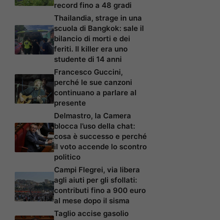
record fino a 48 gradi
Thailandia, strage in una
scuola di Bangkok: sale il
bilancio di morti e dei
feriti. Il killer era uno
studente di 14 anni
Francesco Guccini,
perché le sue canzoni
continuano a parlare al
presente
Delmastro, la Camera
blocca l’uso della chat:
cosa è successo e perché
il voto accende lo scontro
politico
Campi Flegrei, via libera
agli aiuti per gli sfollati:
contributi fino a 900 euro
al mese dopo il sisma
Taglio accise gasolio