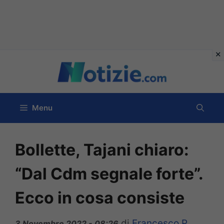
Vai
al
contenuto
Menu
Bollette, Tajani chiaro:
“Dal Cdm segnale forte”.
Ecco in cosa consiste
di
Francesco P
3 Novembre 2022 - 08:26