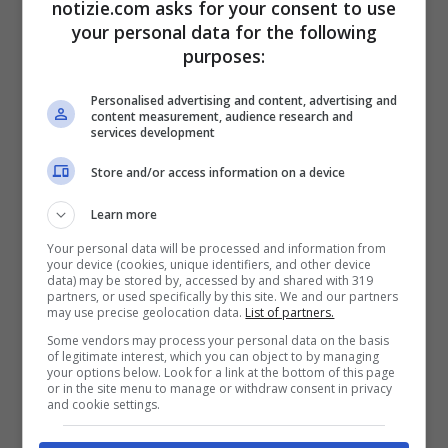
notizie.com asks for your consent to use
your personal data for the following
segnale forte”
purposes:
Personalised advertising and content, advertising and
content measurement, audience research and
services development
Store and/or access information on a device
Learn more
Your personal data will be processed and information from
your device (cookies, unique identifiers, and other device
data) may be stored by, accessed by and shared with 319
partners, or used specifically by this site. We and our partners
may use precise geolocation data.
List of partners.
Antonio Tajani (Ansa Foto)
Some vendors may process your personal data on the basis
of legitimate interest, which you can object to by managing
your options below. Look for a link at the bottom of this page
Le prime risposte potrebbero arrivare già
or in the site menu to manage or withdraw consent in privacy
and cookie settings.
domani
. Lo ha ammesso Antonio Tajani al