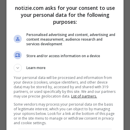
i medici non vaccinati”
notizie.com asks for your consent to use
your personal data for the following
purposes:
Personalised advertising and content, advertising and
content measurement, audience research and
services development
Store and/or access information on a device
Learn more
Your personal data will be processed and information from
your device (cookies, unique identifiers, and other device
data) may be stored by, accessed by and shared with 319
partners, or used specifically by this site. We and our partners
may use precise geolocation data.
List of partners.
Vaccini, Giacomini parla delal sua scelta (Ansa)
Some vendors may process your personal data on the basis
of legitimate interest, which you can object to by managing
your options below. Look for a link at the bottom of this page
“Ho espresso le mie perplessità da subito.
or in the site menu to manage or withdraw consent in privacy
and cookie settings.
Erano i documenti delle stesse aziende