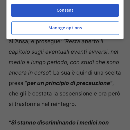
farmaceutiche a non confermare che
Consent
potessero porre fine alla catena di
Manage options
contagi”.
Così Giacomini nell’intervista
all’Ansa, e prosegue:
“Resta aperto il
capitolo sugli eventuali eventi avversi, nel
medio e lungo periodo, con studi che sono
ancora in corso”.
La sua è quindi una scelta
presa
“per un principio di precauzione”
,
che gli è costata la sospensione e ora però
si trasforma nel reintegro.
“Si stanno discriminando i medici non