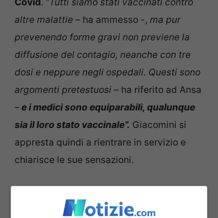
Covid
.
“Tutti siamo stati vaccinati contro
altre malattie
– ha ammesso -,
ma pur
prevenendo forme gravi non previene la
diffusione del contagio, neanche con tre
dosi e neppure negli ospedali. Questi sono
argomenti pretestuosi
– ha riferito ad Ansa
–
e i medici sono equiparabili, qualunque
sia il loro stato vaccinale”.
Giacomini si
appresta quindi a rientrare in servizio e
chiarisce le sue sensazioni.
Il medico Giacomini torna
a lavorare: “Si discriminano