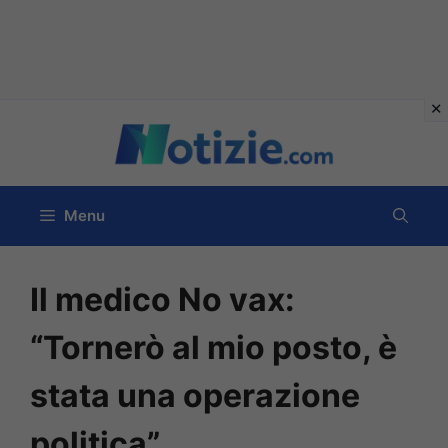
Vai
al
contenuto
Menu
Il medico No vax:
“Tornerò al mio posto, è
stata una operazione
politica”