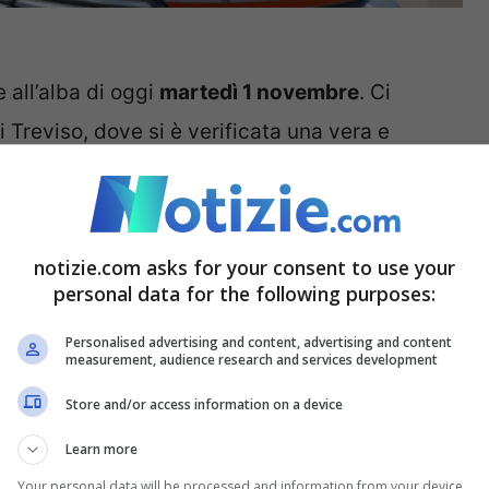
 all’alba di oggi
martedì 1 novembre
. Ci
di Treviso, dove si è verificata una vera e
na. Intorno alle 04:30 una donna è stata
è stato assolutamente nulla da fare visto che è
notizie.com asks for your consent to use your
personal data for the following purposes:
che è stato ricoverato ed è sotto shock per
Personalised advertising and content, advertising and content
onducente si stava avviando verso il comune di
measurement, audience research and services development
ha centrato involontariamente in pieno la
Store and/or access information on a device
nutili anche i soccorsi visto che la donna era già
Learn more
Your personal data will be processed and information from your device