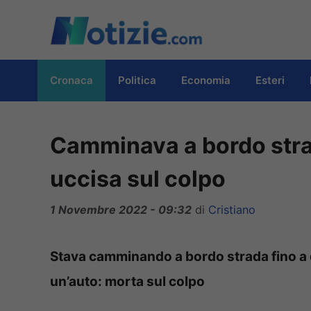
Vai
al
contenuto
Cronaca
Politica
Economia
Esteri
Camminava a bordo strad
uccisa sul colpo
1 Novembre 2022 - 09:32
di
Cristiano
Stava camminando a bordo strada fino a q
un’auto: morta sul colpo