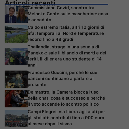
Articoli recenti
Commissione Covid, scontro tra
Meloni e Conte sulle mascherine: cosa
è accaduto
Caldo estremo Italia, altri 10 giorni di
afa: temporali al Nord e temperature
record fino a 48 gradi
Thailandia, strage in una scuola di
Bangkok: sale il bilancio di morti e dei
feriti. Il killer era uno studente di 14
anni
Francesco Guccini, perché le sue
canzoni continuano a parlare al
presente
Delmastro, la Camera blocca l’uso
della chat: cosa è successo e perché
il voto accende lo scontro politico
Campi Flegrei, via libera agli aiuti per
gli sfollati: contributi fino a 900 euro
al mese dopo il sisma