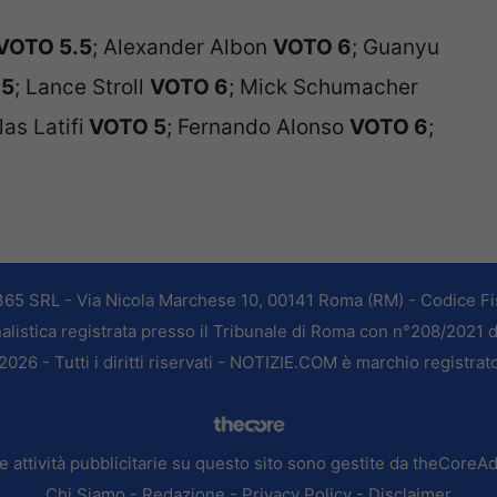
VOTO 5.5
; Alexander Albon
VOTO 6
; Guanyu
.5
; Lance Stroll
VOTO 6
; Mick Schumacher
las Latifi
VOTO 5
; Fernando Alonso
VOTO 6
;
365 SRL - Via Nicola Marchese 10, 00141 Roma (RM) - Codice Fis
alistica registrata presso il Tribunale di Roma con n°208/2021 
026 - Tutti i diritti riservati - NOTIZIE.COM è marchio registrat
e attività pubblicitarie su questo sito sono gestite da theCoreA
Chi Siamo
-
Redazione
-
Privacy Policy
-
Disclaimer