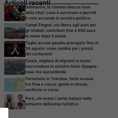
Articoli recenti
Delmastro, la Camera blocca l’uso
della chat: cosa è successo e perché
il voto accende lo scontro politico
Campi Flegrei, via libera agli aiuti per
gli sfollati: contributi fino a 900 euro
al mese dopo il sisma
Taglio accise gasolio prorogato fino al
24 agosto: cosa cambia per i prezzi
dei carburanti
Ceuta, migliaia di migranti a nuoto
riaccendono lo scontro Italia-Spagna:
cosa sta succedendo
Terremoto in Toscana, forte scossa
tra Pisa e Lucca: gente in strada,
verifiche in corso
Perù, chi erano i sette italiani nello
schianto dell’aereo turistico