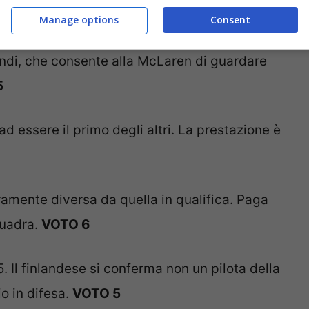
Manage options
Consent
a Ricciardo. Strategia perfetta e un settimo
ondi, che consente alla McLaren di guardare
5
 ad essere il primo degli altri. La prestazione è
ramente diversa da quella in qualifica. Paga
quadra.
VOTO 6
5. Il finlandese si conferma non un pilota della
o in difesa.
VOTO 5