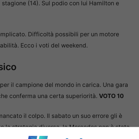
a stagione (14). Sul podio con lui Hamilton e
mplicato. Difficoltà possibili per un motore
bilità. Ecco i voti del weekend.
sico
a per il campione del mondo in carica. Una gara
he conferma una certa superiorità.
VOTO 10
ancato il colpo. Il sabato un suo errore gli è
e la strategia diversa, la Mercedes non è stata