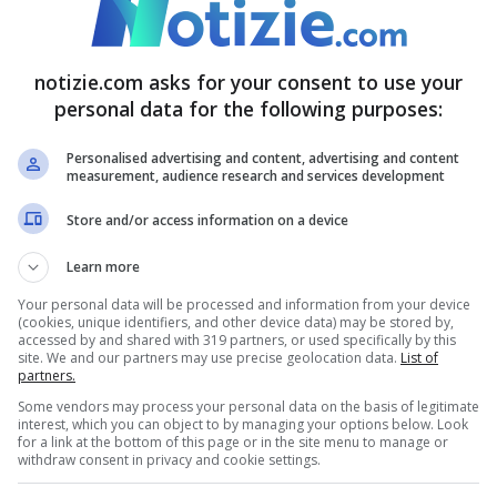
o pubblico voleva vincere, ma il terzo posto era
notizie.com asks for your consent to use your
personal data for the following purposes:
abato non semplice.
VOTO 7
Personalised advertising and content, advertising and content
measurement, audience research and services development
ico ha pagato una domenica non brillante. Bene
costato la pole, forse troppo prudente in
Store and/or access information on a device
 gli ha permesso di salire sul podio.
VOTO 6.5
Learn more
Your personal data will be processed and information from your device
(cookies, unique identifiers, and other device data) may be stored by,
on poteva fare. Un weekend anonimo a causa di
accessed by and shared with 319 partners, or used specifically by this
site. We and our partners may use precise geolocation data.
List of
TO 6
partners.
Some vendors may process your personal data on the basis of legitimate
interest, which you can object to by managing your options below. Look
di Sainz. Da capire il problema che lui stesso
for a link at the bottom of this page or in the site menu to manage or
withdraw consent in privacy and cookie settings.