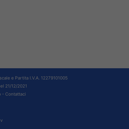
cale e Partita I.V.A. 12279101005
del 21/12/2021
o -
Contattaci
dv