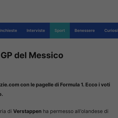
Inchieste
Interviste
Sport
Benessere
Curiosi
l GP del Messico
ie.com con le pagelle di Formula 1. Ecco i voti
o.
oria di
Verstappen
ha permesso all’olandese di