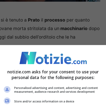
 si è tenuto a
Prato
il
processo
per quanto
iovane morta stritolata da un
macchinario
dopo
gi dal subbio dell’orditoio che le ha
i (Alberto Rocca e Barbara Mercuri) degli
ovvero i titolari dell’azienda dove lavorava la
notizie.com asks for your consent to use your
personal data for the following purposes:
 a due anni visto che i familiari della ragazza
 euro
. Le richieste di patteggiamento, da parte
Personalised advertising and content, advertising and content
measurement, audience research and services development
r Faggi e due anni per Coppini.
Store and/or access information on a device