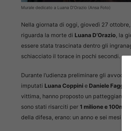
Murale dedicato a Luana D’Orazio (Ansa Foto)
Nella giornata di oggi, giovedì 27 ottobre,
riguarda la morte di
Luana D’Orazio
, la g
essere stata trascinata dentro gli ingranag
schiacciato il torace in pochi secondi.
Durante l’udienza preliminare gli avvocat
imputati
Luana Coppini
e
Daniele Faggi
, 
vittima, hanno proposto un patteggiamento
sono stati risarciti per
1 milione e 100mila
della difesa, erano: un anno e sei mesi pe