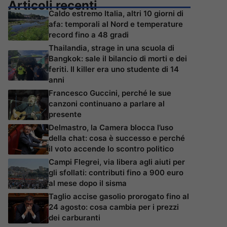
Articoli recenti
Caldo estremo Italia, altri 10 giorni di
afa: temporali al Nord e temperature
record fino a 48 gradi
Thailandia, strage in una scuola di
Bangkok: sale il bilancio di morti e dei
feriti. Il killer era uno studente di 14
anni
Francesco Guccini, perché le sue
canzoni continuano a parlare al
presente
Delmastro, la Camera blocca l’uso
della chat: cosa è successo e perché
il voto accende lo scontro politico
Campi Flegrei, via libera agli aiuti per
gli sfollati: contributi fino a 900 euro
al mese dopo il sisma
Taglio accise gasolio prorogato fino al
24 agosto: cosa cambia per i prezzi
dei carburanti