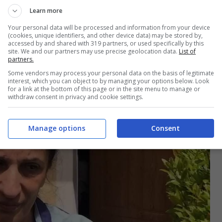
ta patteggiamento. La
Learn more
i
“
Your personal data will be processed and information from your device
(cookies, unique identifiers, and other device data) may be stored by,
accessed by and shared with 319 partners, or used specifically by this
site. We and our partners may use precise geolocation data.
List of
partners.
Some vendors may process your personal data on the basis of legitimate
interest, which you can object to by managing your options below. Look
for a link at the bottom of this page or in the site menu to manage or
withdraw consent in privacy and cookie settings.
Manage options
Consent