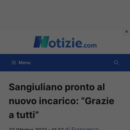
Vai
al
contenuto
Menu
Sangiuliano pronto al
nuovo incarico: “Grazie
a tutti”
di
Francesco
22 Ottobre 2022 - 11:37