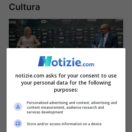
Cultura
notizie.com asks for your consent to use
your personal data for the following
Sangiuliano è il ministro della Cultura del Governo Meloni
purposes:
© Ansa
Personalised advertising and content, advertising and
content measurement, audience research and
Nato a Napoli il 6 giugno 1962, Gennaro
services development
Sangiuliano è uno dei giornalisti più
Store and/or access information on a device