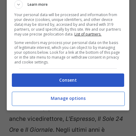
conosciuti e apprezzati in Italia. Le sue
Learn more
prime esperienze sono arrivate in alcuni
Your personal data will be processed and information from
your device (cookies, unique identifiers, and other device
media locali. La svolta della sua carriera
data) may be stored by, accessed by and shared with 319
partners, or used specifically by this site. We and our partners
c’è stata sicuramente negli anni ’90
may use precise geolocation data.
List of partners.
Some vendors may process your personal data on the basis
quando ha iniziato le collaborazioni con
of legitimate interest, which you can object to by managing
your options below. Look for a link at the bottom of this page
L’Indipendente
e
Roma
.
or in the site menu to manage or withdraw consent in privacy
and cookie settings.
Una lunga esperienza nel mondo del
Consent
giornalista che l’ha portato a scrivere
anche per quotidiani di calibro nazionale
Manage options
come
Libero
, quotidiano che lo ha visto
anche vicedirettore,
L’Espresso
,
Il Sole 24
Ore
e
Il Giornale
. Negli ultimi anni è