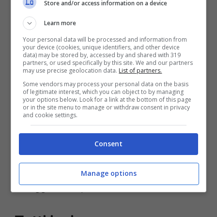
Store and/or access information on a device
Learn more
Your personal data will be processed and information from
your device (cookies, unique identifiers, and other device
Brugnaro è a caccia del 3% in queste elezioni © Ansa
data) may be stored by, accessed by and shared with 319
partners, or used specifically by this site. We and our partners
may use precise geolocation data.
List of partners.
Anche il Centrodestra ha al suo interno dei
Some vendors may process your personal data on the basis
of legitimate interest, which you can object to by managing
piccoli che hanno come obiettivo quello di
your options below. Look for a link at the bottom of this page
or in the site menu to manage or withdraw consent in privacy
and cookie settings.
entrare in Parlamento con il 3%. E per
raggiungere più facilmente questo
Consent
traguardo Maurizio
Lupi
e Luigi
Brugnaro
hanno deciso di unire
Noi con l’Italia
e
Manage options
Coraggio Italia
per fondare
Noi moderati
.