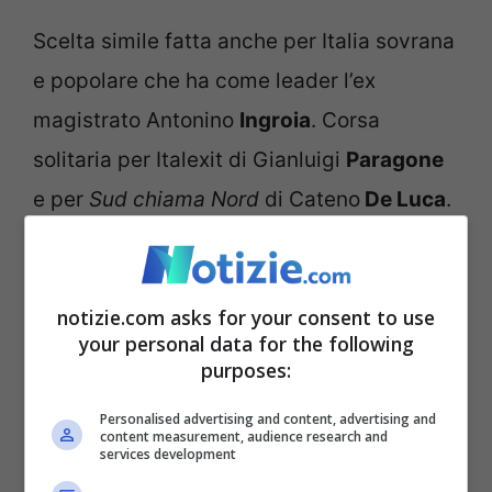
Scelta simile fatta anche per Italia sovrana
e popolare che ha come leader l’ex
magistrato Antonino
Ingroia
. Corsa
solitaria per Italexit di Gianluigi
Paragone
e per
Sud chiama Nord
di Cateno
De Luca
.
I piccoli partiti del
Centrodestra
notizie.com asks for your consent to use
your personal data for the following
purposes:
Personalised advertising and content, advertising and
content measurement, audience research and
services development