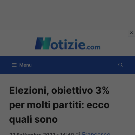
Vai
al
contenuto
Menu
Elezioni, obiettivo 3%
per molti partiti: ecco
quali sono
di
Francesco
22 Settembre 2022 - 14:40