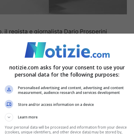
 il regista e giornalista Dario Prosperini
iù drammatiche e discusse della storia della
 di misteri, omissioni e colpi di scena.
notizie.com asks for your consent to use your
 per la prima volta la catena di connivenze
personal data for the following purposes:
una trattativa durata mesi, consentirono
Personalised advertising and content, advertising and content
measurement, audience research and services development
i uno dei monumenti dell’arte etrusca, prodotto a
 nuovo quadro indiziario che ha convinto il
Store and/or access information on a device
 la procedura giudiziaria internazionale per
Learn more
Your personal data will be processed and information from your device
(cookies, unique identifiers, and other device data) may be stored by,