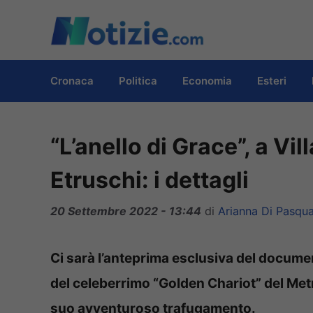
Vai
al
contenuto
Cronaca
Politica
Economia
Esteri
“L’anello di Grace”, a Vil
Etruschi: i dettagli
20 Settembre 2022 - 13:44
di
Arianna Di Pasqua
Ci sarà l’anteprima esclusiva del documenta
del celeberrimo “Golden Chariot” del Me
suo avventuroso trafugamento.