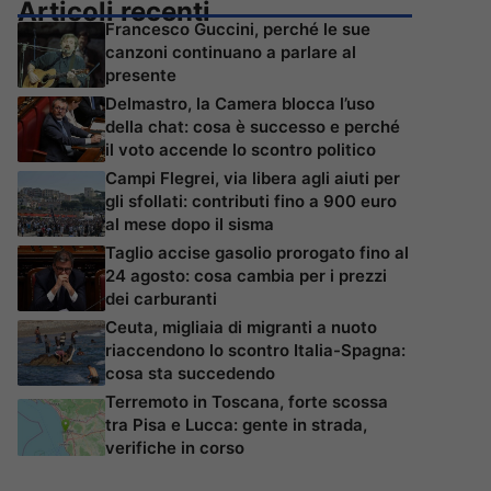
Articoli recenti
Francesco Guccini, perché le sue
canzoni continuano a parlare al
presente
Delmastro, la Camera blocca l’uso
della chat: cosa è successo e perché
il voto accende lo scontro politico
Campi Flegrei, via libera agli aiuti per
gli sfollati: contributi fino a 900 euro
al mese dopo il sisma
Taglio accise gasolio prorogato fino al
24 agosto: cosa cambia per i prezzi
dei carburanti
Ceuta, migliaia di migranti a nuoto
riaccendono lo scontro Italia-Spagna:
cosa sta succedendo
Terremoto in Toscana, forte scossa
tra Pisa e Lucca: gente in strada,
verifiche in corso