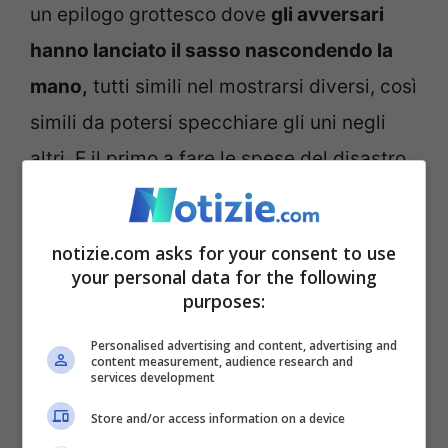
un epilogo grottesco dove
gli avversari
hanno lanciato il sasso nascondendo la
mano,
tutti simili nel mostrarsi diversi, così
simili da potersi specchiare gli uni negli
altri. E il primo a fare le spese del disastro
altrui sarebbe stato proprio lui, Matteo
Renzi, avevano detto, che di Draghi era
notizie.com asks for your consent to use
stato il mentore.
your personal data for the following
purposes:
Ma
la dettatura del necrologio si è fermata
Personalised advertising and content, advertising and
content measurement, audience research and
dopo le prime battute
, perché a qualcun
services development
altro è venuto meno il respiro. Per qualche
Store and/or access information on a device
giorno hanno visto
Carlo Calenda
attratto