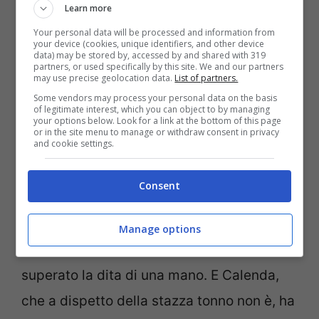
Learn more
dalle correnti e destinato a cadere nella
Your personal data will be processed and information from
rete muffita di Letta, con Matteo dato per
your device (cookies, unique identifiers, and other device
data) may be stored by, accessed by and shared with 319
partners, or used specifically by this site. We and our partners
spacciato lì, in mezzo al guado, troppo
may use precise geolocation data.
List of partners.
orgoglioso, troppo consapevole di sé, per
Some vendors may process your personal data on the basis
of legitimate interest, which you can object to by managing
fare da gregario incolore sulla sponda
your options below. Look for a link at the bottom of this page
or in the site menu to manage or withdraw consent in privacy
and cookie settings.
destra o quella sinistra. Il problema – per
gli altri – era che
Matteo non si trovava in
Consent
mezzo al guado
ma sulla riva del fiume, e
attendeva. Ha contato i giorni,
Manage options
probabilmente, certo che non avrebbero
superato la dita di una mano. E Calenda,
che a dispetto della stazza tonno non è, ha