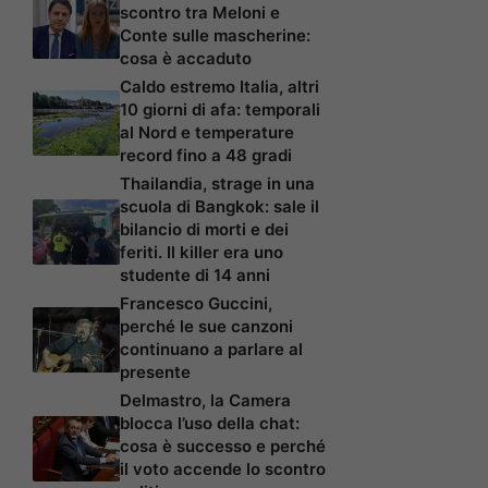
scontro tra Meloni e
Conte sulle mascherine:
cosa è accaduto
Caldo estremo Italia, altri
10 giorni di afa: temporali
al Nord e temperature
record fino a 48 gradi
Thailandia, strage in una
scuola di Bangkok: sale il
bilancio di morti e dei
feriti. Il killer era uno
studente di 14 anni
Francesco Guccini,
perché le sue canzoni
continuano a parlare al
presente
Delmastro, la Camera
blocca l’uso della chat:
cosa è successo e perché
il voto accende lo scontro