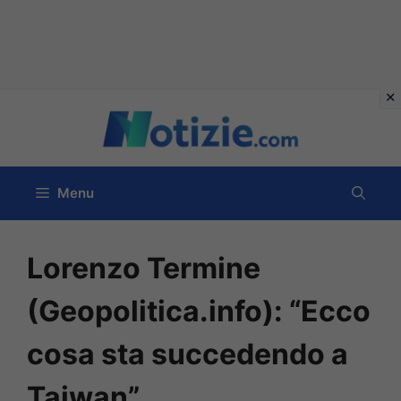
Vai
al
contenuto
Menu
Lorenzo Termine
(Geopolitica.info): “Ecco
cosa sta succedendo a
Taiwan”