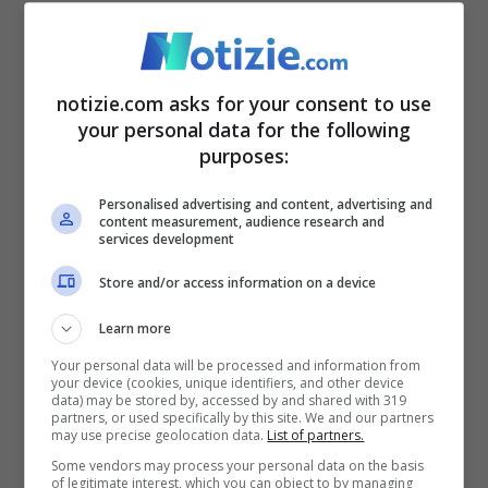
capire fino a dove le parti sono pronte a
spingersi”
.
notizie.com asks for your consent to use
your personal data for the following
purposes:
Personalised advertising and content, advertising and
content measurement, audience research and
services development
Store and/or access information on a device
Learn more
Your personal data will be processed and information from
La visita di Pelosi ha aumentato l’attività cinese a Taiwan ©
your device (cookies, unique identifiers, and other device
Ansa
data) may be stored by, accessed by and shared with 319
partners, or used specifically by this site. We and our partners
may use precise geolocation data.
List of partners.
Cosa potrà accadere nei prossimi giorni?
Some vendors may process your personal data on the basis
of legitimate interest, which you can object to by managing