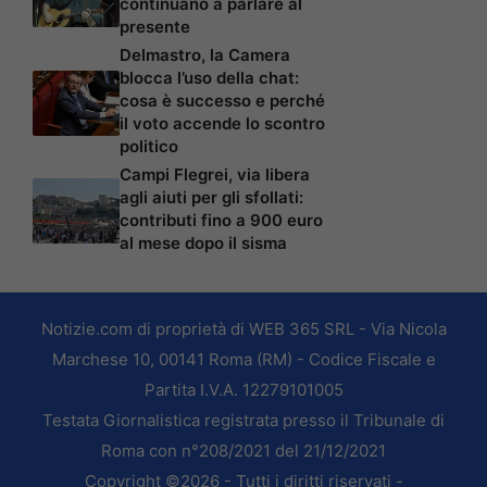
continuano a parlare al
presente
Delmastro, la Camera
blocca l’uso della chat:
cosa è successo e perché
il voto accende lo scontro
politico
Campi Flegrei, via libera
agli aiuti per gli sfollati:
contributi fino a 900 euro
al mese dopo il sisma
Notizie.com di proprietà di WEB 365 SRL - Via Nicola
Marchese 10, 00141 Roma (RM) - Codice Fiscale e
Partita I.V.A. 12279101005
Testata Giornalistica registrata presso il Tribunale di
Roma con n°208/2021 del 21/12/2021
Copyright ©2026 - Tutti i diritti riservati -