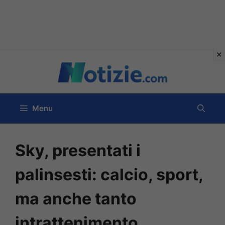
Vai
al
contenuto
Menu
Sky, presentati i
palinsesti: calcio, sport,
ma anche tanto
intrattenimento