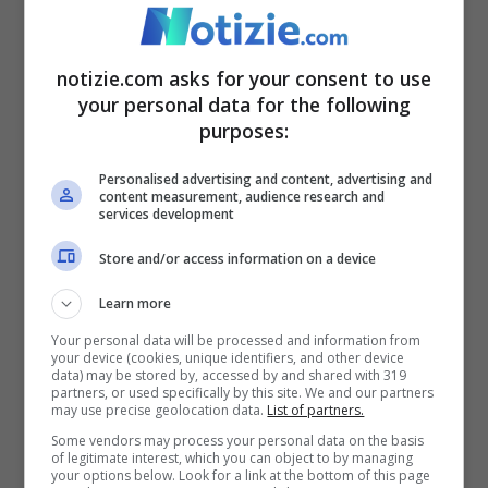
primo volo verso un successo oggi
planetario, vedrà in giuria
Fedez, Ambra
notizie.com asks for your consent to use
your personal data for the following
Angiolini, Rkomi e Dargen D’Amico
alla
purposes:
conduzione
Francesca Michielin
, come
Personalised advertising and content, advertising and
detto ribaltone totale. Assente a sorpresa
content measurement, audience research and
services development
invece dai palinsesti “
Italia’s got talent
“
fermato, a quanto detto dalla dirigenza,
Store and/or access information on a device
per concentrare tutti gli sforzi proprio su X
Learn more
Factor.
Your personal data will be processed and information from
your device (cookies, unique identifiers, and other device
data) may be stored by, accessed by and shared with 319
partners, or used specifically by this site. We and our partners
Una serie tv sul
may use precise geolocation data.
List of partners.
Some vendors may process your personal data on the basis
calciomercato
of legitimate interest, which you can object to by managing
your options below. Look for a link at the bottom of this page