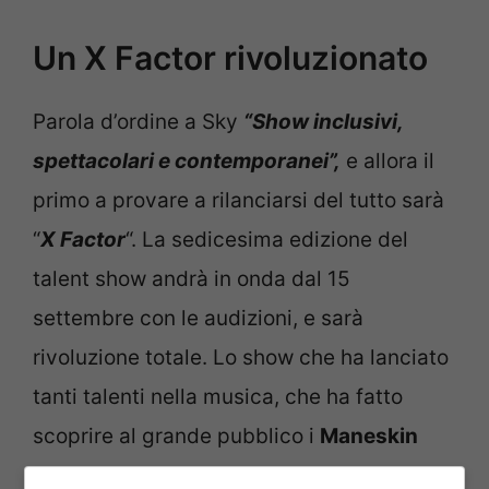
Un X Factor rivoluzionato
Parola d’ordine a Sky
“Show inclusivi,
spettacolari e contemporanei”,
e allora il
primo a provare a rilanciarsi del tutto sarà
“
X Factor
“. La sedicesima edizione del
talent show andrà in onda dal 15
settembre con le audizioni, e sarà
rivoluzione totale. Lo show che ha lanciato
tanti talenti nella musica, che ha fatto
scoprire al grande pubblico i
Maneskin
che proprio da quel palco spiccarono il