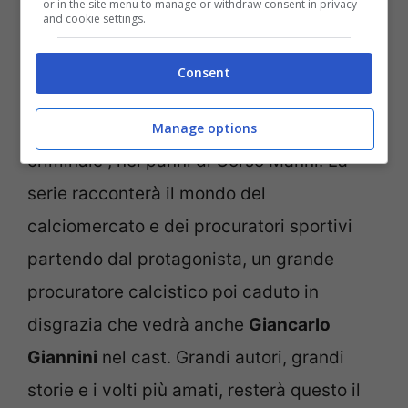
or in the site menu to manage or withdraw consent in privacy
and cookie settings.
Moltissime le novità in arrivo tra cui la
serie Sky original
“Il Grande Gioco”
con
Consent
Francesco Montanari
che torna, a
novembre, 14 anni dopo “Romanzo
Manage options
criminale”, nei panni di Corso Manni. La
serie racconterà il mondo del
calciomercato e dei procuratori sportivi
partendo dal protagonista, un grande
procuratore calcistico poi caduto in
disgrazia che vedrà anche
Giancarlo
Giannini
nel cast. Grandi autori, grandi
storie e i volti più amati, resterà questo il