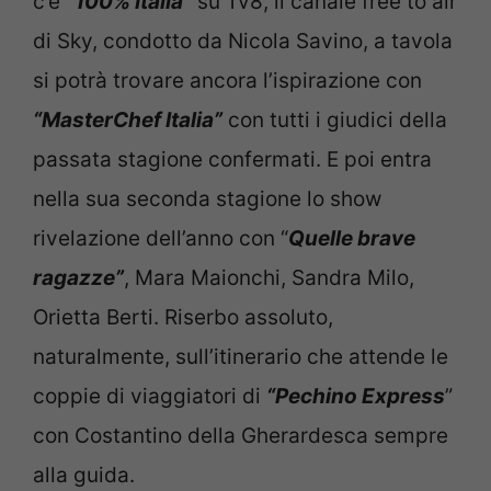
c’è
“100% Italia”
su Tv8, il canale free to air
di Sky, condotto da Nicola Savino, a tavola
si potrà trovare ancora l’ispirazione con
“MasterChef Italia”
con tutti i giudici della
passata stagione confermati. E poi entra
nella sua seconda stagione lo show
rivelazione dell’anno con “
Quelle brave
ragazze”
, Mara Maionchi, Sandra Milo,
Orietta Berti. Riserbo assoluto,
naturalmente, sull’itinerario che attende le
coppie di viaggiatori di
“Pechino Express
”
con Costantino della Gherardesca sempre
alla guida.