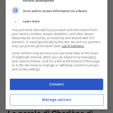
services development
fomentare il clima di incertezza intorno
Store and/or access information on a device
alla coppia, eppure i due coniugi hanno
Learn more
sempre smentito ogni possibile problema.
Your personal data will be processed and information from
your device (cookies, unique identifiers, and other device
data) may be stored by, accessed by and shared with 319
partners, or used specifically by this site. We and our partners
may use precise geolocation data.
List of partners.
Some vendors may process your personal data on the basis
of legitimate interest, which you can object to by managing
your options below. Look for a link at the bottom of this page
or in the site menu to manage or withdraw consent in privacy
and cookie settings.
Consent
Charlène (Instagram)
Manage options