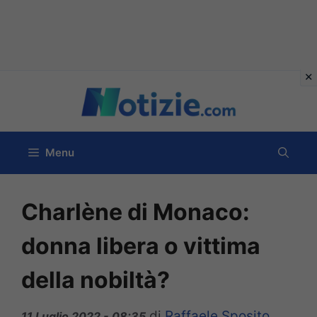
Vai
al
contenuto
Menu
Charlène di Monaco:
donna libera o vittima
della nobiltà?
di
Raffaele Sposito
11 Luglio 2022 - 08:35