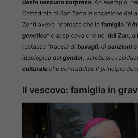
desta nessuna sorpresa
. Ad esempio, nel
Cattedrale di San Zeno in occasione della
Zenti aveva ricordato che la
famiglia
“è i
genetica”
e auspicava che nel
ddl Zan
, a
restasse
“traccia di
bavagli
, di
sanzioni
e 
ideologica del
gender
; sarebbero residuat
culturale
che contraddice il principio de
Il vescovo: famiglia in gra