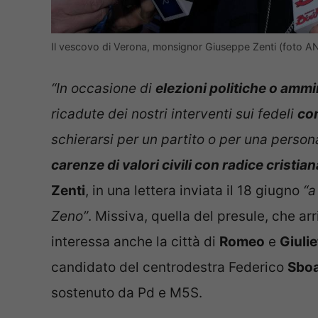
Il vescovo di Verona, monsignor Giuseppe Zenti (foto A
“In occasione di
elezioni politiche o ammi
ricadute dei nostri interventi sui fedeli
com
schierarsi per un partito o per una person
carenze di valori civili con radice cristian
Zenti
, in una lettera inviata il 18 giugno
“a
Zeno”
. Missiva, quella del presule, che ar
interessa anche la città di
Romeo
e
Giuli
candidato del centrodestra Federico
Sboa
sostenuto da Pd e M5S.