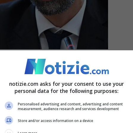
 Sboarina e Damiano Tommasi (Foto Ansa)
ona Fedele, il settimanale diocesano,
mi confratelli” e scrive che
“nelle varie tornate
notizie.com asks for your consent to use your
personal data for the following purposes:
vere far coscienza a noi stessi e ai fedeli di
sono
riservate
alla
famiglia voluta da Dio
e
non
Personalised advertising and content, advertising and content
measurement, audience research and services development
 dell’
aborto
e dell’
eutanasia
; alla
Store and/or access information on a device
à, all’accoglienza dello straniero; ai giovani;