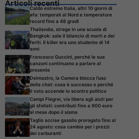
Articoli recenti
Caldo estremo Italia, altri 10 giorni di
afa: temporali al Nord e temperature
record fino a 48 gradi
Thailandia, strage in una scuola di
Bangkok: sale il bilancio di morti e dei
feriti. Il killer era uno studente di 14
anni
Francesco Guccini, perché le sue
canzoni continuano a parlare al
presente
Delmastro, la Camera blocca l’uso
della chat: cosa è successo e perché
il voto accende lo scontro politico
Campi Flegrei, via libera agli aiuti per
gli sfollati: contributi fino a 900 euro
al mese dopo il sisma
Taglio accise gasolio prorogato fino al
24 agosto: cosa cambia per i prezzi
dei carburanti