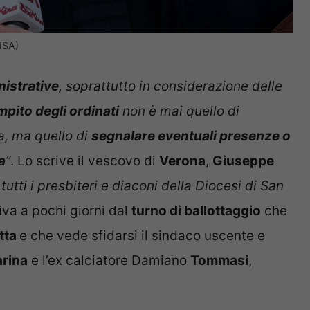
NSA)
nistrative
, soprattutto in considerazione delle
pito degli ordinati
non è mai quello di
a, ma quello di
segnalare eventuali presenze o
a
”
. Lo scrive il vescovo di
Verona
,
Giuseppe
 tutti i presbiteri e diaconi della Diocesi di San
riva a pochi giorni dal
turno di ballottaggio
che
etta
e che vede sfidarsi il sindaco uscente e
rina
e l’ex calciatore Damiano
Tommasi
,