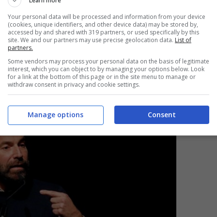
Learn more
materne”
. Per
Zenti
, nominato vescovo da
San
Your personal data will be processed and information from your device
si veronese dal 2007 per volontà di
Benedetto
(cookies, unique identifiers, and other device data) may be stored by,
accessed by and shared with 319 partners, or used specifically by this
 fanno da filtro per la coscienza nei confronti
site. We and our partners may use precise geolocation data.
List of
partners.
Some vendors may process your personal data on the basis of legitimate
interest, which you can object to by managing your options below. Look
for a link at the bottom of this page or in the site menu to manage or
withdraw consent in privacy and cookie settings.
sistemi da Ghestapo”
Manage options
Consent