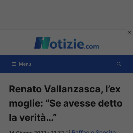
Vai
al
contenuto
Menu
Renato Vallanzasca, l’ex
moglie: “Se avesse detto
la verità…”
di
Raffaele Sposito
14 Giugno 2022 - 12:32