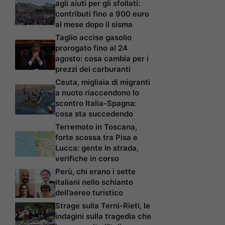
agli aiuti per gli sfollati:
contributi fino a 900 euro
al mese dopo il sisma
Taglio accise gasolio
prorogato fino al 24
agosto: cosa cambia per i
prezzi dei carburanti
Ceuta, migliaia di migranti
a nuoto riaccendono lo
scontro Italia-Spagna:
cosa sta succedendo
Terremoto in Toscana,
forte scossa tra Pisa e
Lucca: gente in strada,
verifiche in corso
Perù, chi erano i sette
italiani nello schianto
dell’aereo turistico
Strage sulla Terni-Rieti, le
indagini sulla tragedia che