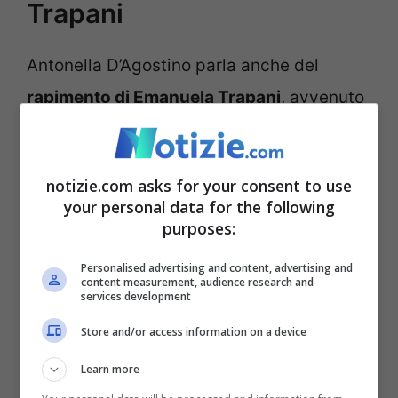
Trapani
Antonella D’Agostino parla anche del
rapimento di Emanuela Trapani
, avvenuto
nel dicembre del 1976. In questo caso, l’ex
moglie di Vallanzasca sottolinea i modi
notizie.com asks for your consent to use
gentili del boss, confermati anche dalle
your personal data for the following
testimonianze di Trapani.
“
A quanto ha
purposes:
sempre raccontato la Trapani, ci fu un
Personalised advertising and content, advertising and
content measurement, audience research and
grande savoir faire di Renato
e della
services development
banda. Sorseggiavano champagne, disse
Store and/or access information on a device
Emanuela, ed era libera di muoversi
Learn more
all’interno della casa…”
. Stando a