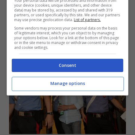
Your personal data will be processed and information from
your device (cookies, unique identifiers, and other device
D’Agostino, ci potrebbe anche essere stata
data) may be stored by, accessed by and shared with 319
partners, or used specifically by this site. We and our partners
una liaison tra i due.
“
Difficile resistere a
may use precise geolocation data.
List of partners.
Renato
, ma non ho alcuna prova di questo.
Some vendors may process your personal data on the basis
of legitimate interest, which you can object to by managing
your options below. Look for a link at the bottom of this page
Se poi mi chiedi un’opinione, io ti rispondo
or in the site menu to manage or withdraw consent in privacy
and cookie settings.
di sì,
secondo me ci fu una storia
“
.
Consent
Manage options