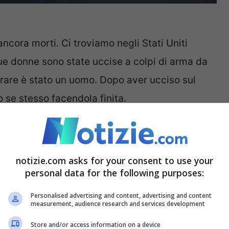
ncora morti. Ci troviamo negli Stati Uniti
ue donne sono state uccise a colpi di arma da
rare è stato un uomo. Dopo aver ucciso sul
o se stesso facendola finita.
a. Purtroppo il personale sanitario non ha
delle due vittime. Ancora da capire i motivi che
notizie.com asks for your consent to use your
icidarsi. Non è chiaro se l’aggressore
personal data for the following purposes:
gedia che ha colpito il cuore del paese.
Personalised advertising and content, advertising and content
measurement, audience research and services development
n parcheggio: tre morti
Store and/or access information on a device