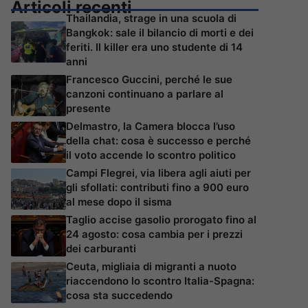
Articoli recenti
Thailandia, strage in una scuola di
Bangkok: sale il bilancio di morti e dei
feriti. Il killer era uno studente di 14
anni
Francesco Guccini, perché le sue
canzoni continuano a parlare al
presente
Delmastro, la Camera blocca l’uso
della chat: cosa è successo e perché
il voto accende lo scontro politico
Campi Flegrei, via libera agli aiuti per
gli sfollati: contributi fino a 900 euro
al mese dopo il sisma
Taglio accise gasolio prorogato fino al
24 agosto: cosa cambia per i prezzi
dei carburanti
Ceuta, migliaia di migranti a nuoto
riaccendono lo scontro Italia-Spagna:
cosa sta succedendo