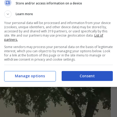
Store and/or access information on a device
r
, ha confermato che il killer si sarebbe
 era armato di fucile ed è entrato nell’ospedale
Learn more
Your personal data will be processed and information from your device
(cookies, unique identifiers, and other device data) may be stored by,
accessed by and shared with 319 partners, or used specifically by this
site. We and our partners may use precise geolocation data.
List of
sparatoria in ospedale, 4
partners.
Some vendors may process your personal data on the basis of legitimate
interest, which you can object to by managing your options below. Look
for a link at the bottom of this page or in the site menu to manage or
withdraw consent in privacy and cookie settings.
Manage options
Consent