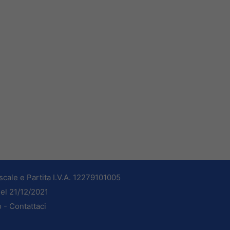
cale e Partita I.V.A. 12279101005
del 21/12/2021
o -
Contattaci