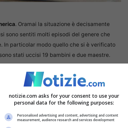
America
. Oramai la situazione è decisamente
i si sono sentiti molti episodi del genere che
. In particolar modo quello che si è verificato
ono stati uccisi 19 bambini e due maestre.
terribile episodio si è verificato in un
 città più grande dell’
Oklahoma
. Un uomo è
 fuoco con la propria arma. Il bilancio è
notizie.com asks for your consent to use your
personal data for the following purposes:
 persone
.
Personalised advertising and content, advertising and content
measurement, audience research and services development
stati i media americani. Il consigliere