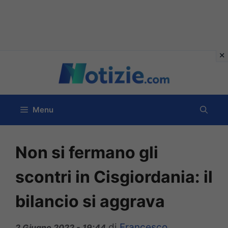
Vai
al
contenuto
Menu
Non si fermano gli
scontri in Cisgiordania: il
bilancio si aggrava
di
Francesco
2 Giugno 2022 - 19:44