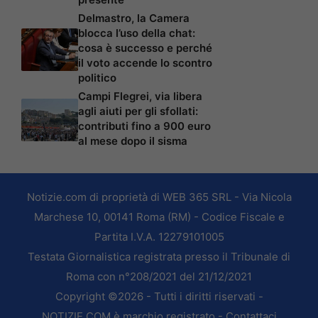
Delmastro, la Camera
blocca l’uso della chat:
cosa è successo e perché
il voto accende lo scontro
politico
Campi Flegrei, via libera
agli aiuti per gli sfollati:
contributi fino a 900 euro
al mese dopo il sisma
Notizie.com di proprietà di WEB 365 SRL - Via Nicola
Marchese 10, 00141 Roma (RM) - Codice Fiscale e
Partita I.V.A. 12279101005
Testata Giornalistica registrata presso il Tribunale di
Roma con n°208/2021 del 21/12/2021
Copyright ©2026 - Tutti i diritti riservati -
NOTIZIE.COM è marchio registrato -
Contattaci