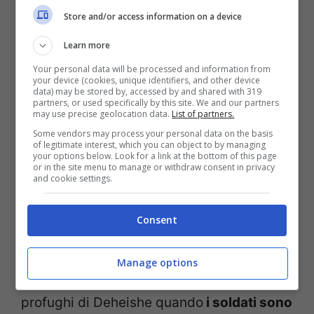
Gli scontri in Cisgiordania
proseguono
Store and/or access information on a device
senza sosta
. Come detto in precedenza, il
Learn more
17enne morto nel villaggio di Medea è
Your personal data will be processed and information from
solamente l’ultima vittima di una guerra
your device (cookies, unique identifiers, and other device
data) may be stored by, accessed by and shared with 319
partners, or used specifically by this site. We and our partners
che sembra essere senza fine.
may use precise geolocation data.
List of partners.
Some vendors may process your personal data on the basis
of legitimate interest, which you can object to by managing
Solo qualche ora prima, infatti,
un altro
your options below. Look for a link at the bottom of this page
or in the site menu to manage or withdraw consent in privacy
palestinese è stato colpito a morte a
and cookie settings.
Betlemme dai militari israeliani
durante
Consent
disordini avvenuti durante la cattura del
ricercato. Secondo le prime ricostruzioni, i
Manage options
militari erano impegnati nel campo
profughi di Deheishe quando
i soldati sono