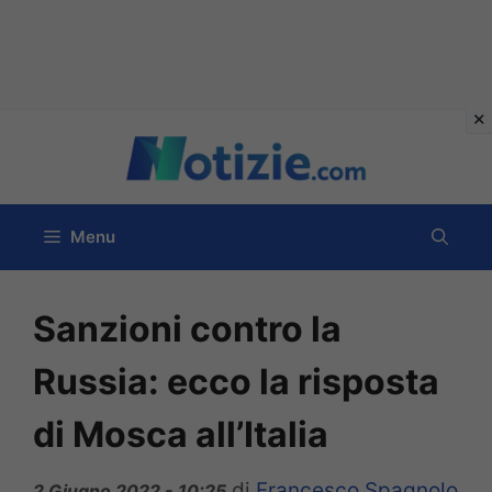
Vai
al
contenuto
Menu
Sanzioni contro la
Russia: ecco la risposta
di Mosca all’Italia
di
Francesco Spagnolo
2 Giugno 2022 - 10:25