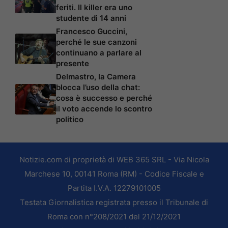
feriti. Il killer era uno
studente di 14 anni
Francesco Guccini,
perché le sue canzoni
continuano a parlare al
presente
Delmastro, la Camera
blocca l’uso della chat:
cosa è successo e perché
il voto accende lo scontro
politico
Notizie.com di proprietà di WEB 365 SRL - Via Nicola
Marchese 10, 00141 Roma (RM) - Codice Fiscale e
Partita I.V.A. 12279101005
Testata Giornalistica registrata presso il Tribunale di
Roma con n°208/2021 del 21/12/2021