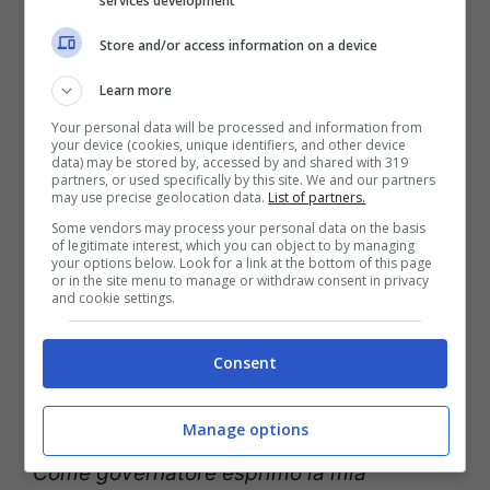
services development
Toti in contatto con il gruppo italiano per provare a
Store and/or access information on a device
trovare una soluzione © Ansa
Learn more
Il blocco della nave, che da sola vale
Your personal data will be processed and information from
your device (cookies, unique identifiers, and other device
almeno 10 milioni di dollari, e la sua
data) may be stored by, accessed by and shared with 319
partners, or used specifically by this site. We and our partners
eventuale nazionalizzazione potrebbe
may use precise geolocation data.
List of partners.
Some vendors may process your personal data on the basis
aprire un nuovo scontro tra Italia e Russia.
of legitimate interest, which you can object to by managing
your options below. Look for a link at the bottom of this page
“
E’ inammissibile quanto sta succedendo
or in the site menu to manage or withdraw consent in privacy
and cookie settings.
– ha detto il presidente della Liguria Toti –
la nave rischia di diventare di proprietà del
Consent
governo della nuova Repubblica di
Manage options
Donetsk e sottratta ai proprietari italiani.
Come governatore esprimo la mia