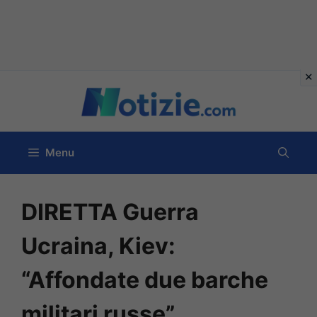
Vai
al
contenuto
Menu
DIRETTA Guerra
Ucraina, Kiev:
“Affondate due barche
militari russe”