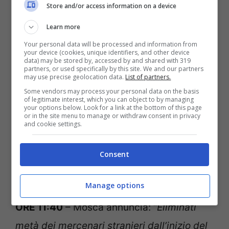
Store and/or access information on a device
sulle sanzioni a Kirill.
Learn more
Your personal data will be processed and information from
ORE 13:30
– E’ stato colpito lo storico
your device (cookies, unique identifiers, and other device
data) may be stored by, accessed by and shared with 319
monastero di Svyatogorsk in Ucraina. Il
partners, or used specifically by this site. We and our partners
may use precise geolocation data.
List of partners.
bilancio è di almeno tre morti.
Some vendors may process your personal data on the basis
of legitimate interest, which you can object to by managing
your options below. Look for a link at the bottom of this page
or in the site menu to manage or withdraw consent in privacy
ORE 13:10
– Secondo le ultime
and cookie settings.
dichiarazioni di Zelensky, la Russia ha
Consent
preso il controllo del 20% del
territorioucraino.
Manage options
ORE 11:40
– Mosca annuncia: “
Eliminati
metà dei mercenari stranieri dall’inizio del