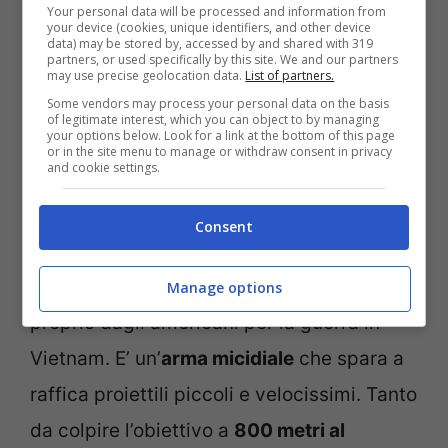
Your personal data will be processed and information from
your device (cookies, unique identifiers, and other device
data) may be stored by, accessed by and shared with 319
partners, or used specifically by this site. We and our partners
may use precise geolocation data.
List of partners.
AR-15 (screenshot video YouTube)
Some vendors may process your personal data on the basis
of legitimate interest, which you can object to by managing
your options below. Look for a link at the bottom of this page
Proprio in quella scuola è stata utilizzata
or in the site menu to manage or withdraw consent in privacy
and cookie settings.
l’arma che, in questi dieci anni, è molto
usata e venduta. Si tratta dell’
AR-15
. Che
Consent
cosa è? Si tratta di un fucile
semiautomatico che è stato progettato
Manage options
proprio dagli americani per la guerra in
Vietnam. E’ un’
arma micidiale
che spara a
raffica proiettili piccoli e velocissimi. Tanto
da colpire l’obiettivo a
800 metri al