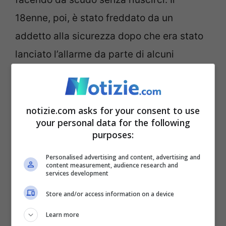
18enne, poi, è stato freddato da un
addetto alla sicurezza dopo che era stato
lanciato l’allarme da parte di alcuni
studenti che avevano sentito degli spari.
USA, AR-15 arma più
notizie.com asks for your consent to use
your personal data for the following
venduta nel paese
purposes:
Personalised advertising and content, advertising and
content measurement, audience research and
services development
Store and/or access information on a device
Learn more