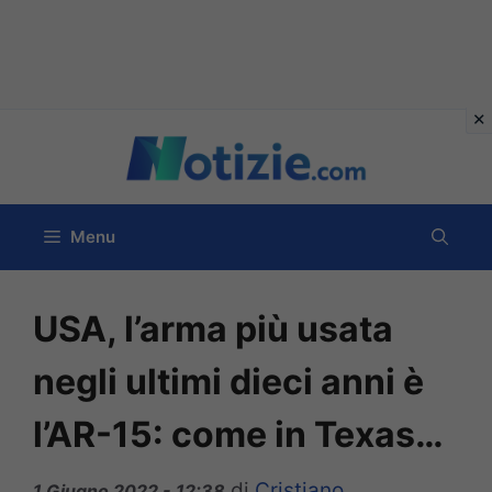
Vai
al
contenuto
Menu
USA, l’arma più usata
negli ultimi dieci anni è
l’AR-15: come in Texas…
di
Cristiano
1 Giugno 2022 - 12:38