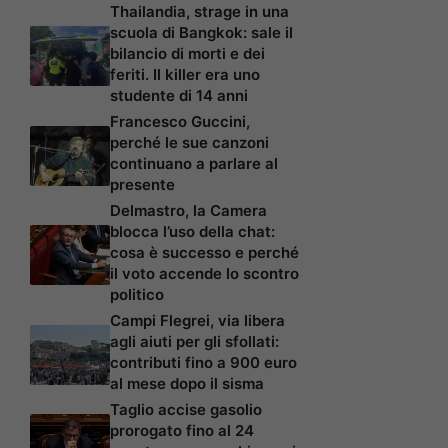
Thailandia, strage in una
scuola di Bangkok: sale il
bilancio di morti e dei
feriti. Il killer era uno
studente di 14 anni
Francesco Guccini,
perché le sue canzoni
continuano a parlare al
presente
Delmastro, la Camera
blocca l’uso della chat:
cosa è successo e perché
il voto accende lo scontro
politico
Campi Flegrei, via libera
agli aiuti per gli sfollati:
contributi fino a 900 euro
al mese dopo il sisma
Taglio accise gasolio
prorogato fino al 24