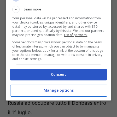
iniziata e presto entrerà nel vivo. Mosca,
Learn more
infatti, ha deciso di prendere subito il
Your personal data will be processed and information from
controllo del Luhansk e per farlo
ha deciso
your device (cookies, unique identifiers, and other device
data) may be stored by, accessed by and shared with 319
di conquistare la città di Severodonetsk
.
partners, or used specifically by this site. We and our partners
may use precise geolocation data.
List of partners.
Some vendors may process your personal data on the basis
Come riferito dalle autorità locali, Mosca è
of legitimate interest, which you can object to by managing
your options below. Look for a link at the bottom of this page
or in the site menu to manage or withdraw consent in privacy
riuscita a prendere il possesso del 70%
and cookie settings.
della città ucraina e già nelle prossime ore
dovrebbe essere comunicata la sua
Consent
caduta
. Si tratta solo del primo passo di
Manage options
questa strategia che, se vera, porterà la
Russia ad occupare tutto il Donbass entro
il 1° luglio.