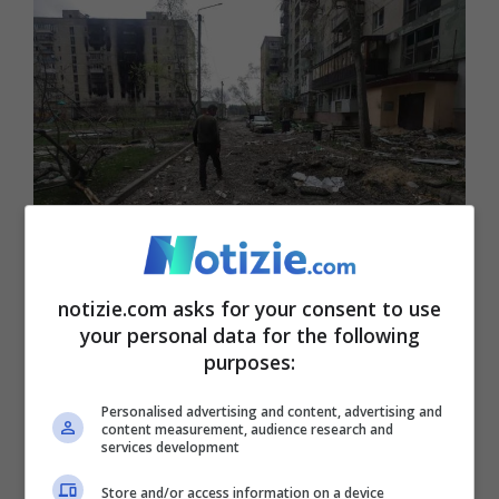
La città di Severodonetsk è sempre più vicina ad essere
occupata completamente dai russi © Ansa
notizie.com asks for your consent to use
your personal data for the following
Vladimir Putin ha deciso: vuole occupare il
purposes:
Donbass entro il 1° luglio. La prima fase
Personalised advertising and content, advertising and
del piano, almeno dalle notizie che
content measurement, audience research and
services development
arrivano dall’Ucraina, dovrebbe essere già
Store and/or access information on a device