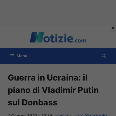
Vai
al
contenuto
Menu
Guerra in Ucraina: il
piano di Vladimir Putin
sul Donbass
di
Francesco Spagnolo
1 Giugno 2022 - 12:14