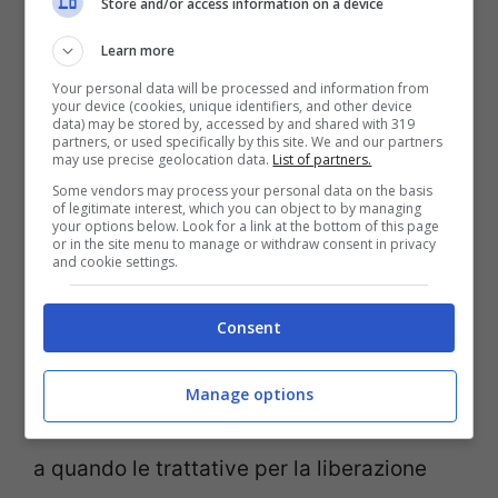
Store and/or access information on a device
della famiglia di italiani ormai due
Learn more
settimane fa
.
Your personal data will be processed and information from
your device (cookies, unique identifiers, and other device
data) may be stored by, accessed by and shared with 319
partners, or used specifically by this site. We and our partners
I tre nostri connazionali continuano ad
may use precise geolocation data.
List of partners.
essere nelle mani dei rapitori
e fino a
Some vendors may process your personal data on the basis
of legitimate interest, which you can object to by managing
questo momento non si hanno particolari
your options below. Look for a link at the bottom of this page
or in the site menu to manage or withdraw consent in privacy
and cookie settings.
informazioni sulle loro condizioni e,
soprattutto, sul motivo di questo
Consent
sequestro. La Farnesina, come spesso
succede in questi casi,
preferisce
Manage options
mantenere il massimo riserbo
almeno fino
a quando le trattative per la liberazione