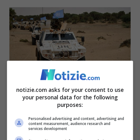
In Mali apprensione anche per una famiglia italiana: le
ultime © Ansa
notizie.com asks for your consent to use
your personal data for the following
purposes:
Come detto in precedenza, in queste
ultime settimane in Mali sono stati
Personalised advertising and content, advertising and
content measurement, audience research and
registrati diversi episodi di violenza. Tra
services development
questi sicuramente anche
il rapimento