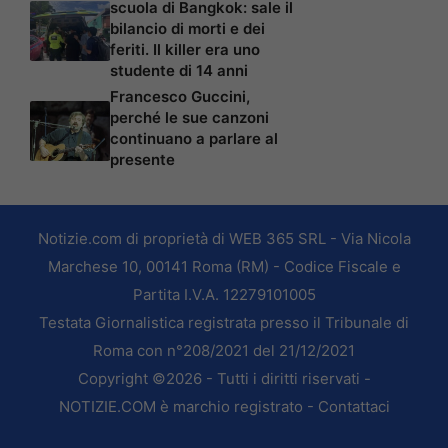
scuola di Bangkok: sale il
bilancio di morti e dei
feriti. Il killer era uno
studente di 14 anni
Francesco Guccini,
perché le sue canzoni
continuano a parlare al
presente
Notizie.com di proprietà di WEB 365 SRL - Via Nicola
Marchese 10, 00141 Roma (RM) - Codice Fiscale e
Partita I.V.A. 12279101005
Testata Giornalistica registrata presso il Tribunale di
Roma con n°208/2021 del 21/12/2021
Copyright ©2026 - Tutti i diritti riservati -
NOTIZIE.COM è marchio registrato -
Contattaci