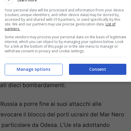
Learn more
 alla crisi alimentare, la Russia, con l’inizio del
Your personal data will be processed and information from your device
l gas. Dato che il Cremlino ora vuole scambiare
(cookies, unique identifiers, and other device data) may be stored by,
accessed by and shared with 319 partners, or used specifically by this
elle sanzioni, si può capire l’obiettivo finale di
site. We and our partners may use precise geolocation data.
List of
partners.
Yermak, capo dell’ufficio del presidente ucraino
Some vendors may process your personal data on the basis of legitimate
interest, which you can object to by managing your options below. Look
for a link at the bottom of this page or in the site menu to manage or
withdraw consent in privacy and cookie settings.
antemente le regioni di Sumy e Chernihiv. Lo
Manage options
Consent
io della guardia di frontiera di Stato. In totale,
stati dieci bombardamenti.
 Russia a porre fine ai suoi attacchi alle
 revocare il blocco dei porti ucraini del Mar Nero
in particolare da Odesa. L’Ue sta adottando