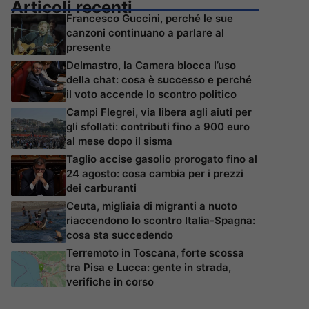
Articoli recenti
Francesco Guccini, perché le sue
canzoni continuano a parlare al
presente
Delmastro, la Camera blocca l’uso
della chat: cosa è successo e perché
il voto accende lo scontro politico
Campi Flegrei, via libera agli aiuti per
gli sfollati: contributi fino a 900 euro
al mese dopo il sisma
Taglio accise gasolio prorogato fino al
24 agosto: cosa cambia per i prezzi
dei carburanti
Ceuta, migliaia di migranti a nuoto
riaccendono lo scontro Italia-Spagna:
cosa sta succedendo
Terremoto in Toscana, forte scossa
tra Pisa e Lucca: gente in strada,
verifiche in corso