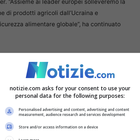
ter. “Assieme ai leader europei solleveremo la
 di prodotti agricoli dall’Ucraina e
sicurezza alimentare globale”, ha continuato
tante Ue, Josep Borrell, e il ministro degli
del vertice europeo. “L’Ue continuerà a
are” a Kiev e “abbiamo concordato sull’urgenza di
notizie.com asks for your consent to use your
erisce in un tweet il capo della diplomazia Ue.
personal data for the following purposes:
are l’esportazione dei prodotti agricoli
Personalised advertising and content, advertising and content
l’aggressione russa sulla sicurezza alimentare
measurement, audience research and services development
Store and/or access information on a device