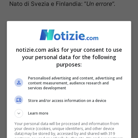
Nato di Svezia e Finlandia: “
Un errore
“.
Ore 13:17
– Il presidente russo Putin
presiede il Consiglio di sicurezza per
quanto riguarda l’operazione militare in
notizie.com asks for your consent to use
your personal data for the following
Ucraina e delle possibili minacce dalla
purposes:
Nato.
Personalised advertising and content, advertising and
content measurement, audience research and
Ore 13:01
– La Gran Bretagna annuncia il
services development
sesto pacchetto di sanzioni contro la
Store and/or access information on a device
Russia. Nella lista c’è anche il nome dell’ex
Learn more
moglie di Putin.
Your personal data will be processed and information from
your device (cookies, unique identifiers, and other device
data) may be stored by, accessed by and shared with 319