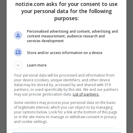
che un utente del web ha preso le sue foto
notizie.com asks for your consent to use
your personal data for the following
dal suo profilo social e le ha messe sul sito
purposes:
‘
OnlyFans
‘ (sito web che offre un servizio
Personalised advertising and content, advertising and
di intrattenimento tramite abbonamento)
content measurement, audience research and
services development
dove chi posta contenuti può guadagnare
Store and/or access information on a device
anche cifre importanti.
Learn more
Gemma Owen (figlia di
Your personal data will be processed and information from
your device (cookies, unique identifiers, and other device
data) may be stored by, accessed by and shared with 319
Michael), sue foto finite su
partners, or used specifically by this site. We and our partners
may use precise geolocation data.
List of partners.
OnlyFans
Some vendors may process your personal data on the basis
of legitimate interest, which you can object to by managing
your options below. Look for a link at the bottom of this page
or in the site menu to manage or withdraw consent in privacy
and cookie settings.
Gemma Owen, la figlia di