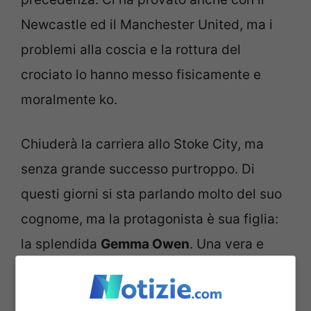
Newcastle ed il Manchester United, ma i
problemi alla coscia e la rottura del
crociato lo hanno messo fisicamente e
moralmente ko.
Chiuderà la carriera allo Stoke City, ma
senza grande successo purtroppo. Di
questi giorni si sta parlando molto del suo
cognome, ma la protagonista è sua figlia:
la splendida
Gemma Owen
. Una vera e
propria star su Instagram. Anche se la
vicenda che la riguarda è molto seria visto