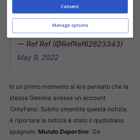
Michael
Consent
pic.twitter.com/T1hzzaRjcU
Manage options
— Ref Ref (@RefRef62623343)
May 9, 2022
In un primo momento si era pensato che la
stessa Gemma avesse un account
‘OnlyFans’. Subito smentita questa notizia.
A riportare la notizia è stato il quotidiano
spagnolo ‘
Mundo Deportivo
‘. Da