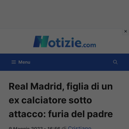
Vai
al
contenuto
Menu
Real Madrid, figlia di un
ex calciatore sotto
attacco: furia del padre
di
Cristiano
9 Maggio 2022 - 16:56