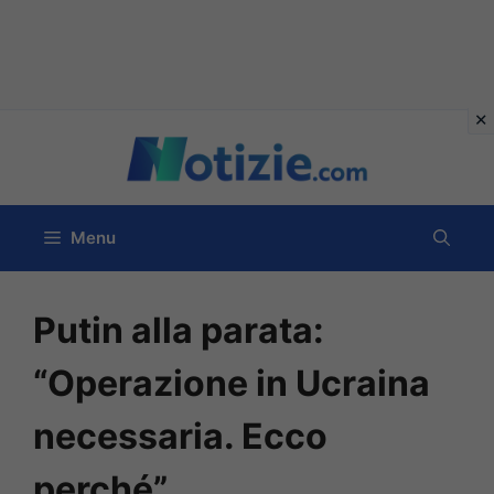
Vai
al
contenuto
Menu
Putin alla parata:
“Operazione in Ucraina
necessaria. Ecco
perché”