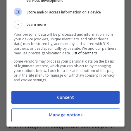
services development
Nel suo discorso Putin ha ribadito come
“
con l’attacco all’Ucraina la Russia ha
Store and/or access information on a device
risposto ad una minaccia diretta vicino ai
Learn more
nostri confini visto che era stato preparato
Your personal data will be processed and information from
your device (cookies, unique identifiers, and other device
un attacco, anche alla Crimea.
Ma l’orrore
data) may be stored by, accessed by and shared with 319
partners, or used specifically by this site. We and our partners
may use precise geolocation data.
List of partners.
di una guerra mondiale non deve
Some vendors may process your personal data on the basis
assolutamente ripetersi
“.
of legitimate interest, which you can object to by managing
your options below. Look for a link at the bottom of this page
or in the site menu to manage or withdraw consent in privacy
and cookie settings.
Il presidente russo ha voluto inviare anche
un messaggio anche ai soldati e alle
Consent
famiglie di tutti i militari: “
Compagni
Manage options
ufficiali, sottoufficiali, compagni, generali
e ammiragli, mi congratulo con voi per il