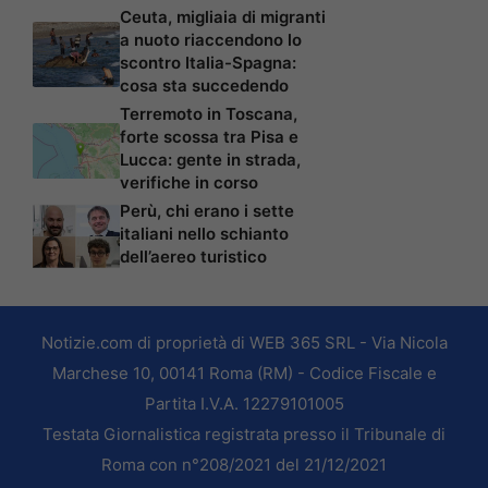
Ceuta, migliaia di migranti
a nuoto riaccendono lo
scontro Italia-Spagna:
cosa sta succedendo
Terremoto in Toscana,
forte scossa tra Pisa e
Lucca: gente in strada,
verifiche in corso
Perù, chi erano i sette
italiani nello schianto
dell’aereo turistico
Notizie.com di proprietà di WEB 365 SRL - Via Nicola
Marchese 10, 00141 Roma (RM) - Codice Fiscale e
Partita I.V.A. 12279101005
Testata Giornalistica registrata presso il Tribunale di
Roma con n°208/2021 del 21/12/2021