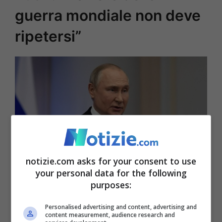
guerra mondiale non deve
ripetersi”
notizie.com asks for your consent to use
Vladimir Putin conferma che da parte della Russia non c’è
your personal data for the following
nessuna intenzione di arrivare ad una guerra mondiale ©
purposes:
Ansa
Personalised advertising and content, advertising and
content measurement, audience research and