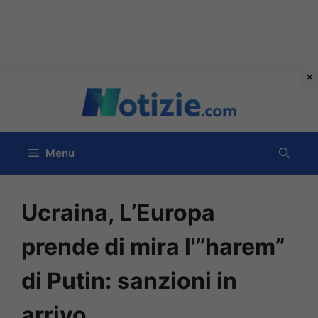
Vai
al
contenuto
Menu
Ucraina, L’Europa
prende di mira l'”harem”
di Putin: sanzioni in
arrivo