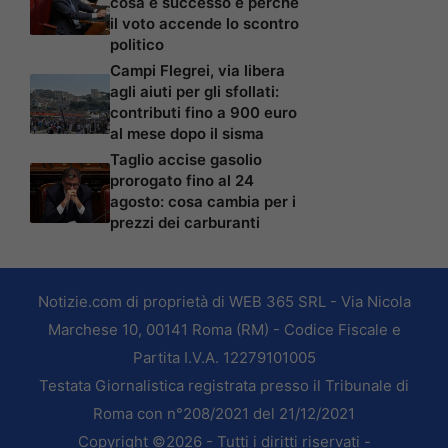
cosa è successo e perché
il voto accende lo scontro
politico
Campi Flegrei, via libera
agli aiuti per gli sfollati:
contributi fino a 900 euro
al mese dopo il sisma
Taglio accise gasolio
prorogato fino al 24
agosto: cosa cambia per i
prezzi dei carburanti
Notizie.com di proprietà di WEB 365 SRL - Via Nicola
Marchese 10, 00141 Roma (RM) - Codice Fiscale e
Partita I.V.A. 12279101005
Testata Giornalistica registrata presso il Tribunale di
Roma con n°208/2021 del 21/12/2021
Copyright ©2026 - Tutti i diritti riservati -