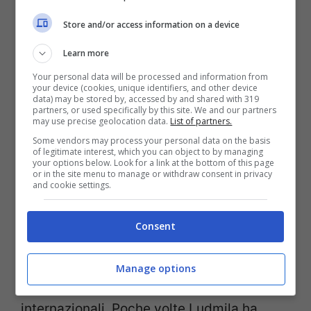
stata parlamentare del partito di governo
Store and/or access information on a device
Russia Unita
e secondo il quotidiano
The
Learn more
Guardian
sarebbe stata nominata per
Your personal data will be processed and information from
dirigere uno dei principali media vicini al
your device (cookies, unique identifiers, and other device
data) may be stored by, accessed by and shared with 319
Cremlino
. Ma prima di
Alina
, la donna nel
partners, or used specifically by this site. We and our partners
may use precise geolocation data.
List of partners.
cuore di Putin, lei si davvero confermata e
Some vendors may process your personal data on the basis
of legitimate interest, which you can object to by managing
ufficiale, era la moglie
Ludmila
your options below. Look for a link at the bottom of this page
or in the site menu to manage or withdraw consent in privacy
Shkrebneva
. I due si erano sposati nel
and cookie settings.
1983 e hanno divorziato
ufficialmente nel
Consent
2014
. Hanno avuto due figlie,
Maria e
Katerina
. Ludmila era diventata famosa
Manage options
nelle visite ufficiali di Putin nei vari incontri
internazionali. Poche volte Ludmila ha