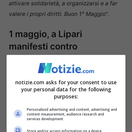
attivare solidarietà, a organizzarsi e a far
valere i propri diritti. Buon 1° Maggio
“.
1 maggio, a Lipari
manifesti contro
sfruttamento lavoro –
FOTO
notizie.com asks for your consent to use
your personal data for the following
Cercasi Schiavo, la
purposes:
provocazione apparsa a
#Lipari
Personalised advertising and content, advertising and
content measurement, audience research and
services development
nella giornata dei lavoratori.
Store and/or access information on a device