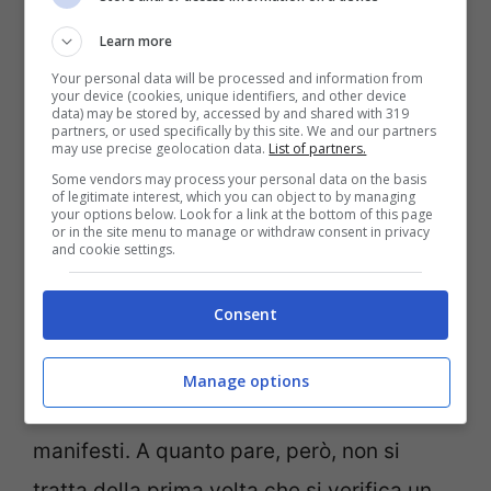
@CharlyMatt
Learn more
pic.twitter.com/EflmLJRhy7
Your personal data will be processed and information from
your device (cookies, unique identifiers, and other device
data) may be stored by, accessed by and shared with 319
— AntonIUS- 🇪🇺🇮🇹🌐 ⚖🩸🧬
partners, or used specifically by this site. We and our partners
may use precise geolocation data.
List of partners.
🧪 – True Story 💣💥
Some vendors may process your personal data on the basis
of legitimate interest, which you can object to by managing
your options below. Look for a link at the bottom of this page
(@Antonius11)
May 1, 2022
or in the site menu to manage or withdraw consent in privacy
and cookie settings.
Consent
Oramai sui social network non si sta
parlando d’altro. Tantissimi sono i post che
Manage options
stanno girando sul web con queste foto di
manifesti. A quanto pare, però, non si
tratta della prima volta che si verifica un