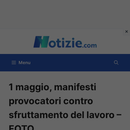
Vai
al
contenuto
Menu
1 maggio, manifesti
provocatori contro
sfruttamento del lavoro –
FOTO