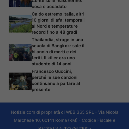
Conte sulle mascherine:
cosa è accaduto
Caldo estremo Italia, altri
10 giorni di afa: temporali
al Nord e temperature
record fino a 48 gradi
Thailandia, strage in una
scuola di Bangkok: sale il
bilancio di morti e dei
feriti. Il killer era uno
studente di 14 anni
Francesco Guccini,
perché le sue canzoni
continuano a parlare al
presente
Notizie.com di proprietà di WEB 365 SRL - Via Nicola
Marchese 10, 00141 Roma (RM) - Codice Fiscale e
Partita I.V.A. 12279101005