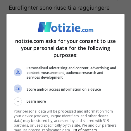
Eurofighter sono riusciti a raggiungere
facilmente il velivolo. Grazie alla visual
identification (per chi non ne fosse a
conoscenza di una identità visiva) è stato
notizie.com asks for your consent to use
your personal data for the following
comunicato che non c’erano condizioni di
purposes:
emergenza e nemmeno minacce per la
Personalised advertising and content, advertising and
sicurezza.
content measurement, audience research and
services development
Aereo disperso, arrivano
Store and/or access information on a device
buone notizie
Learn more
Your personal data will be processed and information from
your device (cookies, unique identifiers, and other device
data) may be stored by, accessed by and shared with 319
partners, or used specifically by this site. We and our partners
may use precise geolocation data.
List of partners.