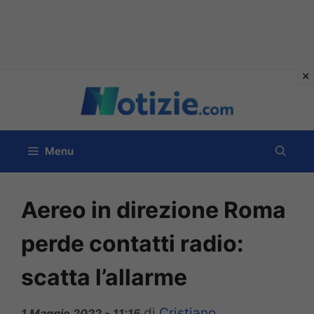
Vai
al
contenuto
Menu
Aereo in direzione Roma
perde contatti radio:
scatta l’allarme
di
Cristiano
1 Maggio 2022 - 11:15