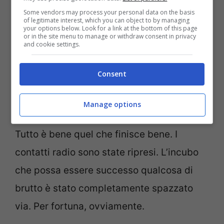
Some vendors may process your personal data on the basis
of legitimate interest, which you can object to by managing
your options below. Look for a link at the bottom of this page
or in the site menu to manage or withdraw consent in privacy
and cookie settings.
Consent
Non si hanno più notizie di un aereo diretto a Roma (Ansa
Manage options
Foto)
Tutto è bene quel che finisce bene. I
contatti radio sono state ripresi. L’incubo
che possa essere successo qualcosa di
brutto è stato completamente spazzato
via. Per fortuna, ovviamente.