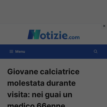
Vai
al
contenuto
Menu
Giovane calciatrice
molestata durante
visita: nei guai un
medico 66enne