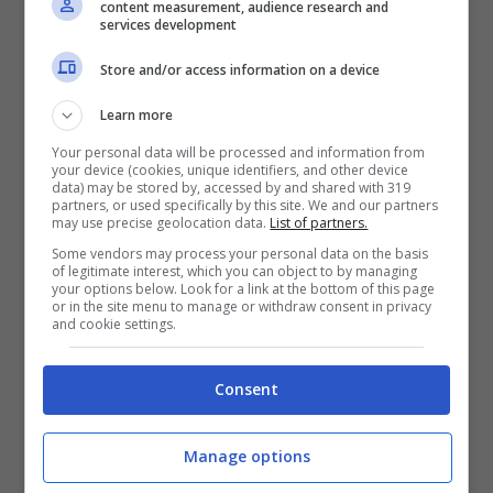
content measurement, audience research and
services development
Store and/or access information on a device
Learn more
Your personal data will be processed and information from
your device (cookies, unique identifiers, and other device
data) may be stored by, accessed by and shared with 319
Ambulatorio (Ansa Foto)
partners, or used specifically by this site. We and our partners
may use precise geolocation data.
List of partners.
Some vendors may process your personal data on the basis
L’avvocato del professionista, così come il
of legitimate interest, which you can object to by managing
your options below. Look for a link at the bottom of this page
suo assistito, ha prima respinto tutte le
or in the site menu to manage or withdraw consent in privacy
and cookie settings.
accuse poi ha dichiarato che le accuse che
ha continuato a ricevere sono state delle
Consent
scelte puramente processuali perché
Manage options
l’imputato: “
si è sempre dichiarato