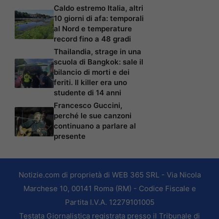
Caldo estremo Italia, altri
10 giorni di afa: temporali
al Nord e temperature
record fino a 48 gradi
Thailandia, strage in una
scuola di Bangkok: sale il
bilancio di morti e dei
feriti. Il killer era uno
studente di 14 anni
Francesco Guccini,
perché le sue canzoni
continuano a parlare al
presente
Notizie.com di proprietà di WEB 365 SRL - Via Nicola
Marchese 10, 00141 Roma (RM) - Codice Fiscale e
Partita I.V.A. 12279101005
Testata Giornalistica registrata presso il Tribunale di