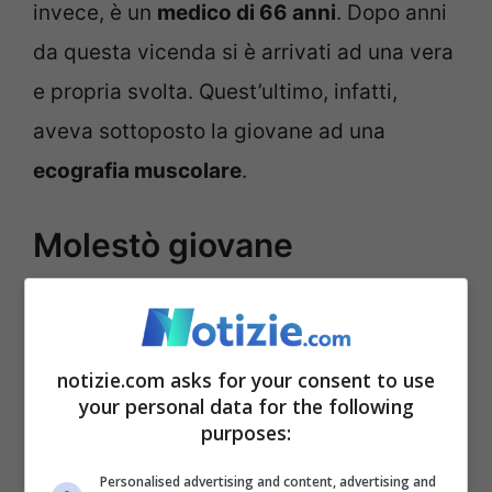
invece, è un
medico di 66 anni
. Dopo anni
da questa vicenda si è arrivati ad una vera
e propria svolta. Quest’ultimo, infatti,
aveva sottoposto la giovane ad una
ecografia muscolare
.
Molestò giovane
calciatrice: otto mesi con
pena sospesa per il
medico
notizie.com asks for your consent to use
your personal data for the following
purposes:
Personalised advertising and content, advertising and