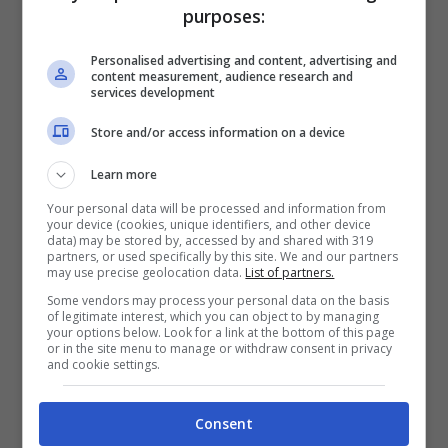
purposes:
Importante poi rispettare le scelte
Personalised advertising and content, advertising and
content measurement, audience research and
alimentari per prenderti cura della tua
services development
salute
. Fare una spesa alimentare diversa
Store and/or access information on a device
da quella che avevi preventivato ti farebbe
Learn more
andare contro la tua volontà oltre che
Your personal data will be processed and information from
contro le tue tasche. Altro trucco
your device (cookies, unique identifiers, and other device
data) may be stored by, accessed by and shared with 319
partners, or used specifically by this site. We and our partners
importante è
comprare ingredienti giorno
may use precise geolocation data.
List of partners.
per giorno
, limitandoci così ad acquistare
Some vendors may process your personal data on the basis
of legitimate interest, which you can object to by managing
solo ciò che è necessario e che serve per il
your options below. Look for a link at the bottom of this page
or in the site menu to manage or withdraw consent in privacy
and cookie settings.
nostro sostentamento e allo stesso tempo
siamo sicuri di avere tutto fresco e pronto
Consent
all’occorrenza. Acquistare prodotti freschi