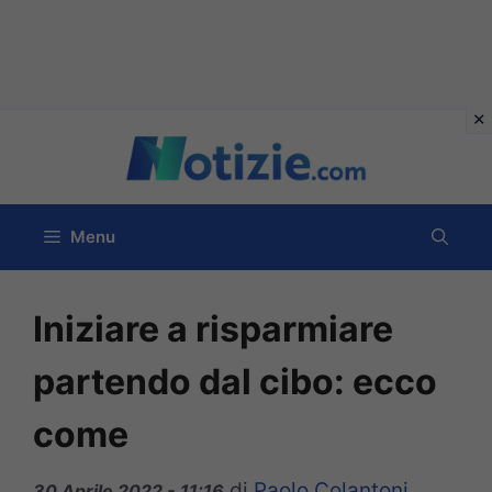
Vai
al
contenuto
Menu
Iniziare a risparmiare
partendo dal cibo: ecco
come
di
Paolo Colantoni
30 Aprile 2022 - 11:16