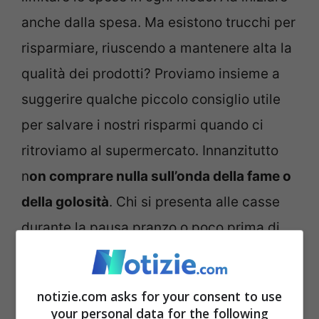
anche dalla spesa. Ma esistono trucchi per
risparmiare, riuscendo a mantenere alta la
qualità dei prodotti? Proviamo insieme a
suggerire qualche piccolo consiglio utile
per salvare i nostri risparmi quando ci
ritroviamo al supermercato. Innanzitutto
n
on comprare nulla sull’onda della fame o
della golosità
. Chi si presenta alle casse
durante la pausa pranzo o poco prima di
cena (compatibilmente quindi con i propri
orari di lavoro), potrebbe avere lo stimolo
notizie.com asks for your consent to use
di comprare qualsiasi cosa tu veda…
your personal data for the following