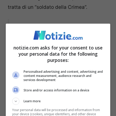
tratta di un “soldato della Crimea”.
Sickening verified phone call of
a Russian soldier whose wife
notizie.com asks for your consent to use
gives him “permission” to rape
your personal data for the following
purposes:
Ukrainian women and then they
Personalised advertising and content, advertising and
both laugh about it.
content measurement, audience research and
services development
Store and/or access information on a device
There is a special place in hell
Learn more
waiting for them both
Your personal data will be processed and information from
your device (cookies, unique identifiers, and other device