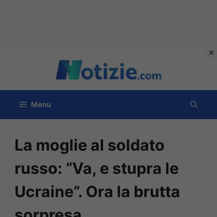
Vai
al
contenuto
Menu
La moglie al soldato
russo: “Va, e stupra le
Ucraine”. Ora la brutta
sorpresa