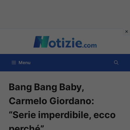
Vai
al
contenuto
Menu
Bang Bang Baby,
Carmelo Giordano:
“Serie imperdibile, ecco
perché”