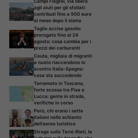
Campi Flegrei, via libera
agli aiuti per gli sfollati:
contributi fino a 900 euro
al mese dopo il sisma
Taglio accise gasolio
prorogato fino al 24
agosto: cosa cambia per i
prezzi dei carburanti
Ceuta, migliaia di migranti
a nuoto riaccendono lo
scontro Italia-Spagna:
cosa sta succedendo
Terremoto in Toscana,
forte scossa tra Pisa e
Lucca: gente in strada,
verifiche in corso
Perù, chi erano i sette
italiani nello schianto
dell’aereo turistico
Strage sulla Terni-Rieti, le