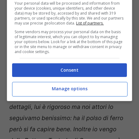
Your personal data will be processed and information from
impegnato molto le produzioni: ne è
your device (cookies, unique identifiers, and other device
data) may be stored by, accessed by and shared with 319
partners, or used specifically by this site. We and our partners
uscito però un lavoro valido sia dal punto
may use precise geolocation data.
List of partners.
di vista della fotografia che del racconto
“.
Some vendors may process your personal data on the basis
of legitimate interest, which you can object to by managing
your options below. Look for a link at the bottom of this page
or in the site menu to manage or withdraw consent in privacy
Gli addetti ai lavori lo hanno già definito un
and cookie settings.
lavoro curato nei dettagli:
“
Il capo regista
Consent
è
Michele Alhaique
, lavora moltissimo sui
primi piani, sui racconti sia delle persone
Manage options
che delle immagini. Curavamo proprio i
dettagli, lui è rigoroso ma noi attori lo
seguivamo benissimo: ha il polso di ferro
però si fa capire bene. Inoltre io vengo