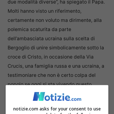
due modalità diverse”, ha spiegato il Papa.
Molti hanno visto un riferimento,
certamente non voluto ma dirimente, alla
polemica scaturita da parte
dell’ambasciata ucraina sulla scelta di
Bergoglio di unire simbolicamente sotto la
croce di Cristo, in occasione della Via
Crucis, una famiglia russa e una ucraina, a
testimoniare che non è certo colpa del
popolo se oggi si sta vivendo questo
dramma in Ucraina e in tante altre parti del
mondo.
notizie.com asks for your consent to use