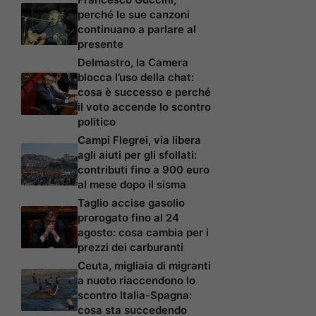
perché le sue canzoni
continuano a parlare al
presente
Delmastro, la Camera
blocca l’uso della chat:
cosa è successo e perché
il voto accende lo scontro
politico
Campi Flegrei, via libera
agli aiuti per gli sfollati:
contributi fino a 900 euro
al mese dopo il sisma
Taglio accise gasolio
prorogato fino al 24
agosto: cosa cambia per i
prezzi dei carburanti
Ceuta, migliaia di migranti
a nuoto riaccendono lo
scontro Italia-Spagna:
cosa sta succedendo