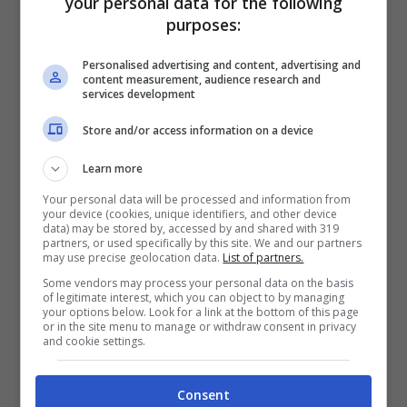
your personal data for the following
La polemica sollevata
purposes:
dall’Ambasciata Ucraina
Personalised advertising and content, advertising and
content measurement, audience research and
services development
Un modo diverso di fare la pace che però
Store and/or access information on a device
non sembra essere stato colto né
dall’ambasciatore ucraino né tantomeno
Learn more
dal capo della Chiesa greco-cattolica,
Your personal data will be processed and information from
your device (cookies, unique identifiers, and other device
data) may be stored by, accessed by and shared with 319
l’arcivescovo maggiore di Kyiv-Halyč,
partners, or used specifically by this site. We and our partners
may use precise geolocation data.
List of partners.
Shevchuk, che ha definito i testi
Some vendors may process your personal data on the basis
incriminato della meditazione preparata
of legitimate interest, which you can object to by managing
your options below. Look for a link at the bottom of this page
or in the site menu to manage or withdraw consent in privacy
per la XIII stazione della Via Crucis al
and cookie settings.
Colosseo
“incomprensibili e persino
offensivi”.
Eppure si tratta di testi che
Consent