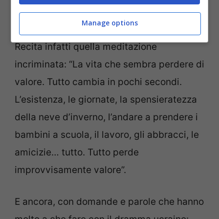
parlano di pace e dell’unità di tutti i popoli
Manage options
davanti alla Passione del Signore Gesù.
Recita infatti quella meditazione
incriminata: “La vita che sembra perdere di
valore. Tutto cambia in pochi secondi.
L’esistenza, le giornate, la spensieratezza
della neve d’inverno, l’andare a prendere i
bambini a scuola, il lavoro, gli abbracci, le
amicizie… tutto. Tutto perde
improvvisamente valore”.
E ancora, con domande e parole che hanno