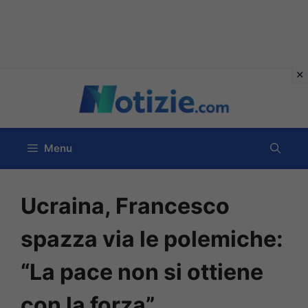
Vai
al
contenuto
Menu
Ucraina, Francesco
spazza via le polemiche:
“La pace non si ottiene
con la forza”