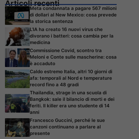
Articoli recenti
Meta condannata a pagare 567 milioni
di dollari al New Mexico: cosa prevede
la storica sentenza
L’IA ha creato 16 nuovi virus che
divorano i batteri: cosa cambia per la
medicina
Commissione Covid, scontro tra
Meloni e Conte sulle mascherine: cosa
è accaduto
Caldo estremo Italia, altri 10 giorni di
afa: temporali al Nord e temperature
record fino a 48 gradi
Thailandia, strage in una scuola di
Bangkok: sale il bilancio di morti e dei
feriti. Il killer era uno studente di 14
anni
Francesco Guccini, perché le sue
canzoni continuano a parlare al
presente