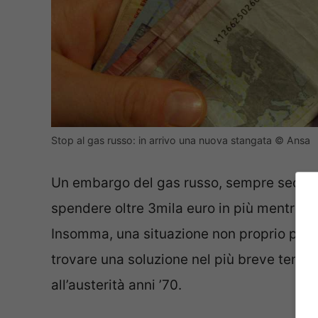
Stop al gas russo: in arrivo una nuova stangata © Ansa
Un embargo del gas russo, sempre secondo
spendere oltre 3mila euro in più mentre
i 
Insomma, una situazione non proprio posit
trovare una soluzione nel più breve tempo
all’austerità anni ’70.