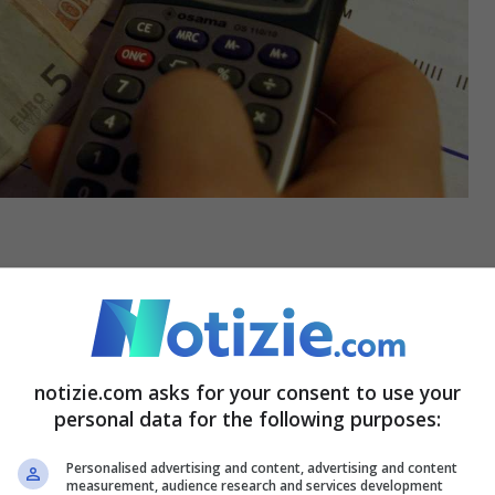
 Assoutenti, dovrebbe portare gli italiani a
consumi potrebbero contrarsi del 5%
.
iva e per questo motivo si chiede al Governo si
notizie.com asks for your consent to use your
 possibile per non portare il nostro Paese
personal data for the following purposes:
Personalised advertising and content, advertising and content
measurement, audience research and services development