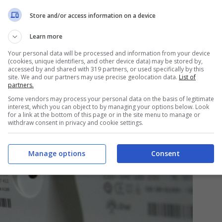
le scorse settimane, è sul tavolo del premier
Store and/or access information on a device
 stesso presidente del Consiglio è al lavoro
Learn more
di questa misura.
Your personal data will be processed and information from your device
(cookies, unique identifiers, and other device data) may be stored by,
accessed by and shared with 319 partners, or used specifically by this
anni ’70?
site. We and our partners may use precise geolocation data.
List of
partners.
Some vendors may process your personal data on the basis of legitimate
interest, which you can object to by managing your options below. Look
for a link at the bottom of this page or in the site menu to manage or
withdraw consent in privacy and cookie settings.
Manage options
Consent