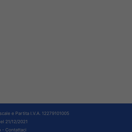
cale e Partita I.V.A. 12279101005
del 21/12/2021
o -
Contattaci