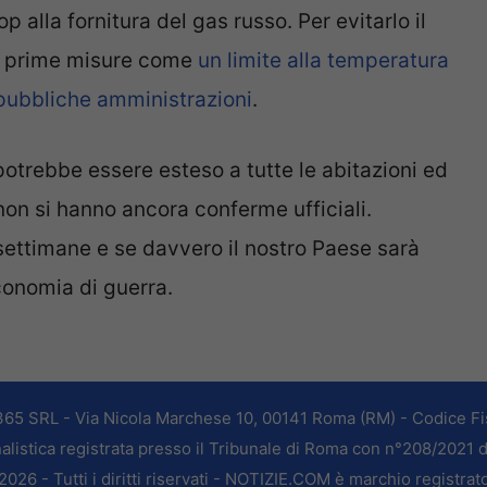
p alla fornitura del gas russo. Per evitarlo il
e prime misure come
un limite alla temperatura
 pubbliche amministrazioni
.
potrebbe essere esteso a tutte le abitazioni ed
on si hanno ancora conferme ufficiali.
ettimane e se davvero il nostro Paese sarà
conomia di guerra.
365 SRL - Via Nicola Marchese 10, 00141 Roma (RM) - Codice Fis
alistica registrata presso il Tribunale di Roma con n°208/2021 
026 - Tutti i diritti riservati - NOTIZIE.COM è marchio registrat