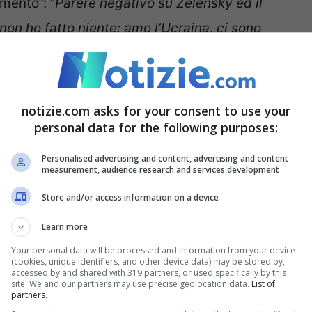
mento”: “
Parere negativo su Zelensky ed il
n ho fatto niente: amo l’Ucraina, ci sono
l suo popolo.
Dicono di essere democratici, poi
re nel tuo paese quando ti sto aiutando? Non è
 suo pensiero nei confronti di
Putin
: “
Io non sto
notizie.com asks for your consent to use your
personal data for the following purposes:
io si fa ancora la guerra, solo il termine mi fa
 diplomazia, ma la colpa è che non abbiamo
Personalised advertising and content, advertising and content
measurement, audience research and services development
’ex segretario di stato americano
Kissinger
:
Store and/or access information on a device
e
“.
Learn more
 parlato anche di
Berlusconi
: “
I conflitti
Your personal data will be processed and information from your device
(cookies, unique identifiers, and other device data) may be stored by,
ra terza mondiale. Lui potrebbe fare molto da
accessed by and shared with 319 partners, or used specifically by this
site. We and our partners may use precise geolocation data.
List of
partners.
o di Forza Italia, ma ci vuole un mandato da