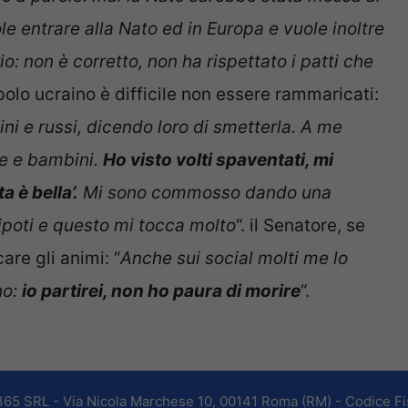
e entrare alla Nato ed in Europa e vuole inoltre
io: non è corretto, non ha rispettato i patti che
polo ucraino è difficile non essere rammaricati:
ni e russi, dicendo loro di smetterla. A me
ne e bambini.
Ho visto volti spaventati, mi
a è bella’.
Mi sono commosso dando una
ipoti e questo mi tocca molto
“. il Senatore, se
re gli animi: “
Anche sui social molti me lo
no:
io partirei, non ho paura di morire
“.
365 SRL - Via Nicola Marchese 10, 00141 Roma (RM) - Codice Fis