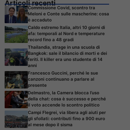
Articoli recenti
Commissione Covid, scontro tra
Meloni e Conte sulle mascherine: cosa
è accaduto
Caldo estremo Italia, altri 10 giorni di
afa: temporali al Nord e temperature
record fino a 48 gradi
Thailandia, strage in una scuola di
Bangkok: sale il bilancio di morti e dei
feriti. Il killer era uno studente di 14
anni
Francesco Guccini, perché le sue
canzoni continuano a parlare al
presente
Delmastro, la Camera blocca l’uso
della chat: cosa è successo e perché
il voto accende lo scontro politico
Campi Flegrei, via libera agli aiuti per
gli sfollati: contributi fino a 900 euro
al mese dopo il sisma