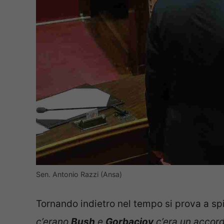
Sen. Antonio Razzi (Ansa)
Tornando indietro nel tempo si prova a spie
c’erano
Bush
e
Gorbaciov
c’era un accord