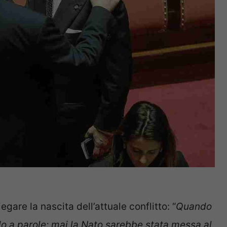
gare la nascita dell’attuale conflitto: “
Quando
o a parole: mai la Nato sarebbe stata messa al