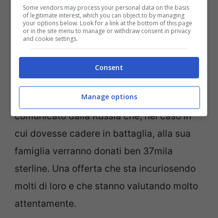
Some vendors may process your personal data on the basis
of legitimate interest, which you can object to by managing
your options below. Look for a link at the bottom of this page
or in the site menu to manage or withdraw consent in privacy
and cookie settings.
Clamoroso dalla Bbc: i russi “incitano” i siriani a
Consent
combattere (Ansa Foto)
Manage options
Non è finita qui visto che gli hanno
comunicato dalla Russia che, nel caso in
cui dovesse cadere in battaglia, alla sua
famiglia verranno donati ben 37mila
sterline. Una offerta che sta incuriosendo
molti di loro e che stanno valutando molto
attentamente.