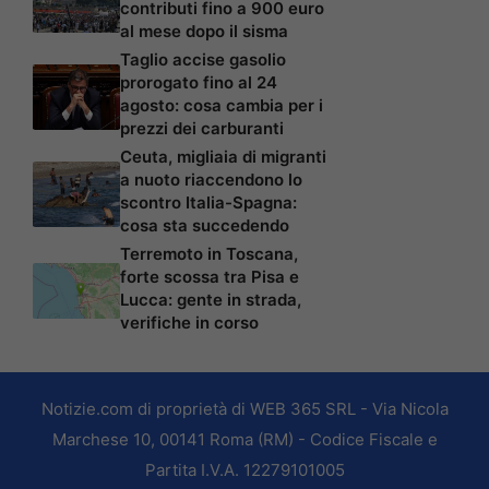
contributi fino a 900 euro
al mese dopo il sisma
Taglio accise gasolio
prorogato fino al 24
agosto: cosa cambia per i
prezzi dei carburanti
Ceuta, migliaia di migranti
a nuoto riaccendono lo
scontro Italia-Spagna:
cosa sta succedendo
Terremoto in Toscana,
forte scossa tra Pisa e
Lucca: gente in strada,
verifiche in corso
Notizie.com di proprietà di WEB 365 SRL - Via Nicola
Marchese 10, 00141 Roma (RM) - Codice Fiscale e
Partita I.V.A. 12279101005