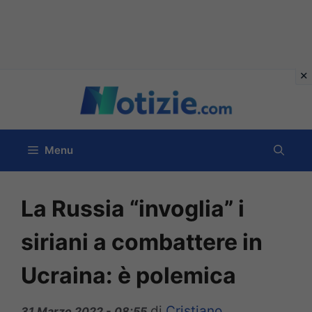
Vai
al
contenuto
Menu
La Russia “invoglia” i
siriani a combattere in
Ucraina: è polemica
di
Cristiano
31 Marzo 2022 - 08:55