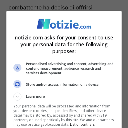
combattente ha deciso di offrirsi
volontario proprio per aiutare sua moglie
ed i figli in maniera economica, andando
notizie.com asks for your consent to use
incontro molto probabilmente alla morte.
your personal data for the following
purposes:
La Russia offre soldi a
Personalised advertising and content, advertising and
combattenti siriani per
content measurement, audience research and
services development
andare in Ucraina
Store and/or access information on a device
Learn more
Your personal data will be processed and information from
your device (cookies, unique identifiers, and other device
data) may be stored by, accessed by and shared with 319
partners, or used specifically by this site. We and our partners
may use precise geolocation data.
List of partners.