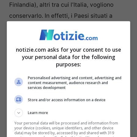
Finlandia), altri tra cui l’Italia, vogliono
conservarlo. In effetti, i Paesi situati a
latitudini più settentrionali godono già di
giornate estive lunghissime, mentre nei
Paesi meridionali posticipare il tramonto di
notizie.com asks for your consent to use
your personal data for the following
un’ora porta a risparmi energetici
purposes:
importanti. Fatta salva la sovranità dei
Personalised advertising and content, advertising and
singoli Stati,
l’UE ha comunque
content measurement, audience research and
services development
raccomandato di armonizzare il più
Store and/or access information on a device
possibile le scelte
per evitare un’Europa
Learn more
con orari a macchia di leopardo.
Your personal data will be processed and information from
your device (cookies, unique identifiers, and other device
data) may be stored by, accessed by and shared with 319
La scelta italiana si giustifica con una