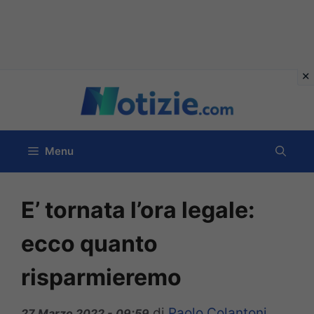
Vai
al
contenuto
Menu
E’ tornata l’ora legale:
ecco quanto
risparmieremo
di
Paolo Colantoni
27 Marzo 2022 - 09:59