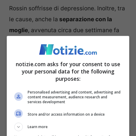
Rossin soffrisse di depressione. Inoltre, tra
le cause, anche la
separazione con la
moglie
, avvenuta circa due settimane fa
ma in maniera consenziente.
“Lo sapevo, non dovevo lasciarli con lui”,
notizie.com asks for your consent to use
your personal data for the following
dice ora mamma
Luana
, 35 anni, che ieri
purposes:
ha ritrovato i corpi senza vita dei suoi due
Personalised advertising and content, advertising and
piccoli. Infatti, è stata proprio lei rendersi
content measurement, audience research and
services development
conto della tragedia, quando – andata a
Store and/or access information on a device
riprendere i due bambini dall’abitazione
del loro padre probabilmente per portarli a
Learn more