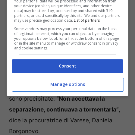
scuola – li ha ritrovati senza vita. Disperata
Your personal data will be processed and information from
your device (cookies, unique identifiers, and other device
data) may be stored by, accessed by and shared with 319
anche Maria, la nonna materna dei piccoli:
partners, or used specifically by this site. We and our partners
may use precise geolocation data.
List of partners.
“Lei non voleva, non si sentiva tranquilla a
Some vendors may process your personal data on the basis
saperli con lui”,
secondo quanto riportato
of legitimate interest, which you can object to by managing
your options below. Look for a link at the bottom of this page
or in the site menu to manage or withdraw consent in privacy
da La Stampa. Secondo quanto ricostruito
and cookie settings.
dagli inquirenti e confermato dalla Procura
di Varese, da tempo soffriva di disturbi
Consent
psichici. Se inizialmente il divorzio era
Manage options
stato accolto di buon grado, le cose poi
sono precipitate:
“Non accettava la
separazione, continuava a tormentarla”
,
dice la procuratrice di Varese, Daniela
Borgonovo.