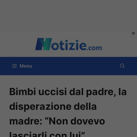
Vai
al
contenuto
Menu
Bimbi uccisi dal padre, la
disperazione della
madre: “Non dovevo
lasciarli con lui”