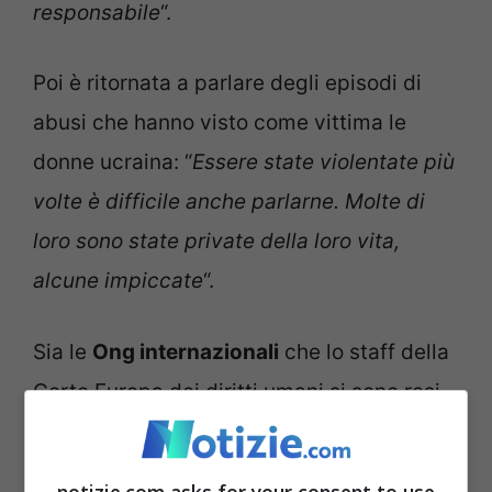
responsabile
“.
Poi è ritornata a parlare degli episodi di
abusi che hanno visto come vittima le
donne ucraina: “
Essere state violentate più
volte è difficile anche parlarne. Molte di
loro sono state private della loro vita,
alcune impiccate
“.
Sia le
Ong internazionali
che lo staff della
Corte Europa dei diritti umani si sono resi
disponibili per dare una mano in merito a
questa vicenda e stanno studiando