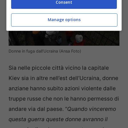
Consent
Manage options
Donne in fuga dall’Ucraina (Ansa Foto)
Sia nelle piccole città vicino la capitale
Kiev sia in altre nell’est dell’Ucraina, donne
anziane hanno subito azioni violente dalle
truppe russe che non le hanno permesso di
andare via dal paese. “
Quando vinceremo
questa guerra queste donne avranno il