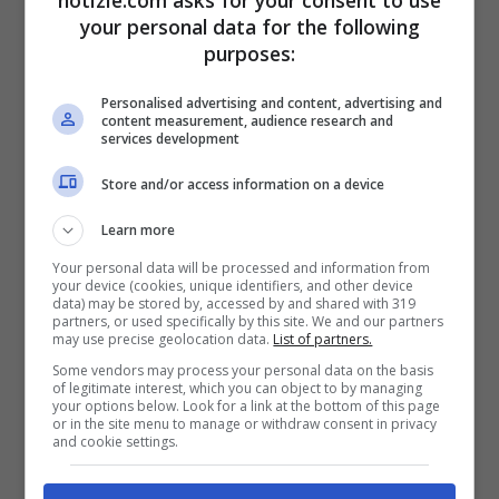
notizie.com asks for your consent to use
attentamente le prove. Se si volesse si
your personal data for the following
purposes:
possono fare anche i nomi dei protagonisti
in negativo di questa situazione, ma non è
Personalised advertising and content, advertising and
content measurement, audience research and
il caso visto che c’è una donna
services development
procuratrice che sta gestendo tutto ciò e
Store and/or access information on a device
sta raccogliendo le denunce.
Learn more
Your personal data will be processed and information from
Ucraina, parla anche
your device (cookies, unique identifiers, and other device
data) may be stored by, accessed by and shared with 319
partners, or used specifically by this site. We and our partners
Arena: “
Raccogliere dati
may use precise geolocation data.
List of partners.
Some vendors may process your personal data on the basis
violenze
“
of legitimate interest, which you can object to by managing
your options below. Look for a link at the bottom of this page
or in the site menu to manage or withdraw consent in privacy
and cookie settings.