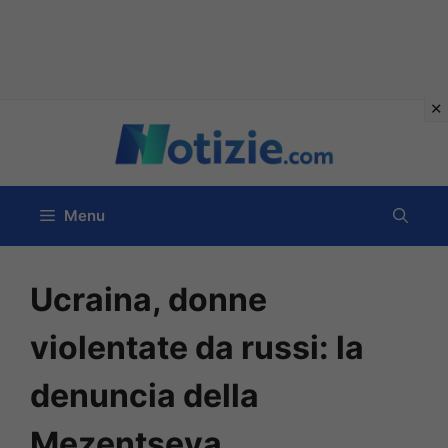
Vai
al
contenuto
Menu
Ucraina, donne
violentate da russi: la
denuncia della
Mezentseva