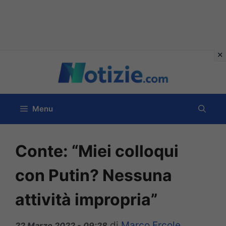
Vai
al
contenuto
Menu
Conte: “Miei colloqui
con Putin? Nessuna
attività impropria”
di
Marco Ercole
22 Marzo 2022 - 09:28