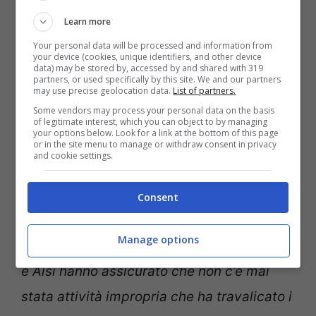
Berlino con il leader russo Vladimir Putin (Ansa)
Learn more
Il presidente del Movimento 5 Stelle ha
Your personal data will be processed and information from
your device (cookies, unique identifiers, and other device
assicurato che
tutto si sia svolto in
data) may be stored by, accessed by and shared with 319
partners, or used specifically by this site. We and our partners
may use precise geolocation data.
List of partners.
massima sicurezza
: “
Ne parlai con il
Some vendors may process your personal data on the basis
ministro della Difesa Guerini e degli Esteri
of legitimate interest, which you can object to by managing
your options below. Look for a link at the bottom of this page
Di Maio, ma anche con altri ministri. Putin
or in the site menu to manage or withdraw consent in privacy
and cookie settings.
mi disse che la squadra era
autosufficiente. Posso assicurare che tutto
Consent
si è svolto con il nostro controllo militare. E
Manage options
i direttori delle agenzie di intelligence Aise
e Aisi hanno assicurato che non c’è mai
stata attività impropria che ha travalicato i