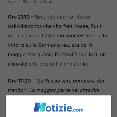
Vladimir Putin (Ansa Foto)
Ore 21.10
– Secondo quanto riferito
dall’Adnkronos che cita fonti russe, Putin
vuole salvare il 77esimo anniversario della
vittoria sulla Germania nazista del 9
maggio. Per questo l’ipotesi è quella di un
ritiro delle truppe entro fine aprile.
Ore 17:20
– “
La Russia sarà purificata dai
traditori. La maggior parte dei cittadini
sostengono Putin
“. Lo ha detto il portavoce
del presidente russo Dmitry Peskov.