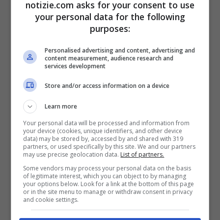
notizie.com asks for your consent to use
your personal data for the following
Ore 16:44
– Secondo un consigliere di
purposes:
Zelensky l’accordo tra Russia e Ucraina
Personalised advertising and content, advertising and
potrebbe nei prossimi dieci giorni.
content measurement, audience research and
services development
Ore 16:32
– Biden è ritornato ad attaccare
Store and/or access information on a device
in modo duro Putin: “
La sua brutalità è
Learn more
disumana
“.
Your personal data will be processed and information from
your device (cookies, unique identifiers, and other device
data) may be stored by, accessed by and shared with 319
partners, or used specifically by this site. We and our partners
Ore 16:00
– Durante una delle sue tappe
may use precise geolocation data.
List of partners.
elettorali, il presidente francese Macron ha
Some vendors may process your personal data on the basis
of legitimate interest, which you can object to by managing
your options below. Look for a link at the bottom of this page
sottolineato come il “
Paese deve essere
or in the site menu to manage or withdraw consent in privacy
and cookie settings.
pronto ad un conflitto di alta intensità
“.