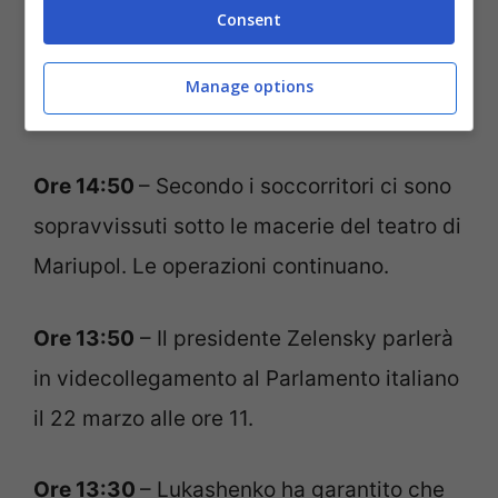
Consent
Ore 15:51
– Migliaia di volontari ceceni
sono in arrivo in Ucraina. A dirlo è il leader
Manage options
Kadyrov.
Ore 14:50
– Secondo i soccorritori ci sono
sopravvissuti sotto le macerie del teatro di
Mariupol. Le operazioni continuano.
Ore 13:50
– Il presidente Zelensky parlerà
in videcollegamento al Parlamento italiano
il 22 marzo alle ore 11.
Ore 13:30
– Lukashenko ha garantito che