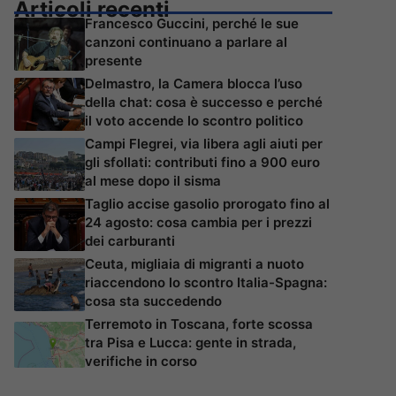
Articoli recenti
Francesco Guccini, perché le sue
canzoni continuano a parlare al
presente
Delmastro, la Camera blocca l’uso
della chat: cosa è successo e perché
il voto accende lo scontro politico
Campi Flegrei, via libera agli aiuti per
gli sfollati: contributi fino a 900 euro
al mese dopo il sisma
Taglio accise gasolio prorogato fino al
24 agosto: cosa cambia per i prezzi
dei carburanti
Ceuta, migliaia di migranti a nuoto
riaccendono lo scontro Italia-Spagna:
cosa sta succedendo
Terremoto in Toscana, forte scossa
tra Pisa e Lucca: gente in strada,
verifiche in corso