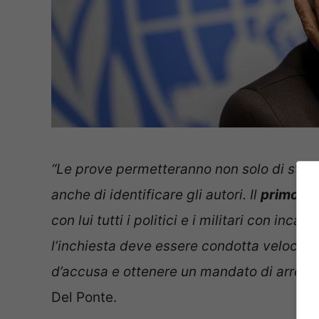
“Le prove permetteranno non solo di stabi
anche di identificare gli autori. Il
primo re
con lui tutti i politici e i militari con inca
l’inchiesta deve essere condotta velocem
d’accusa e ottenere un mandato di arresto
Del Ponte.