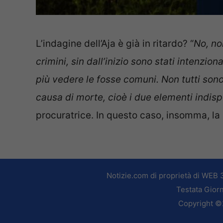
L’indagine dell’Aja è già in ritardo? “
No, non
crimini, sin dall’inizio sono stati intenzio
più vedere le fosse comuni. Non tutti sono 
causa di morte, cioè i due elementi indispe
procuratrice. In questo caso, insomma, la g
Notizie.com di proprietà di WEB 
Testata Giorn
Copyright ©2