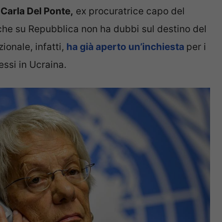
è
Carla Del Ponte,
ex procuratrice capo del
 che su Repubblica non ha dubbi sul destino del
ionale, infatti,
ha già aperto un’inchiesta
per i
ssi in Ucraina.