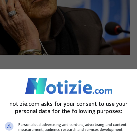
lire quali e quanti ne sono stati commessi, ma
sponsabile è sicuramente il presidente Putin
. E
richi di responsabilità. Il problema è che
notizie.com asks for your consent to use your
ente affinché si possa emanare un atto
personal data for the following purposes:
 internazionale contro gli accusati”,
ha detto
Personalised advertising and content, advertising and content
measurement, audience research and services development