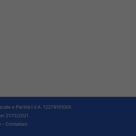
cale e Partita I.V.A. 12279101005
del 21/12/2021
o -
Contattaci