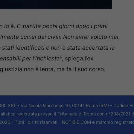
 lo è. E’ partita pochi giorni dopo i primi
nalmente uccisi dei civili. Non avrei voluto mai
stati identificati e non è stata accertata la
nsabili per l’inchiesta”
, spiega l’ex
iustizia non è lenta, ma fa il suo corso.
365 SRL - Via Nicola Marchese 10, 00141 Roma (RM) - Codice Fis
alistica registrata presso il Tribunale di Roma con n°208/2021 
026 - Tutti i diritti riservati - NOTIZIE.COM è marchio registrat