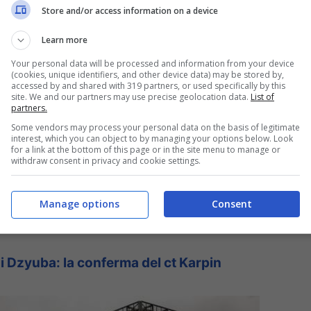
Store and/or access information on a device
ussi bombardano scuole e ospedali a Lugansk
Learn more
Your personal data will be processed and information from your device
spiccare un mandato di cattura contro Putin:
(cookies, unique identifiers, and other device data) may be stored by,
accessed by and shared with 319 partners, or used specifically by this
iù presto possibile. Si può concludere
site. We and our partners may use precise geolocation data.
List of
partners.
un atto d’accusa e ottenere dai giudici della
Some vendors may process your personal data on the basis of legitimate
interest, which you can object to by managing your options below. Look
e resta in Russia non sarà mai preso, ma gli
for a link at the bottom of this page or in the site menu to manage or
withdraw consent in privacy and cookie settings.
questo sarebbe un segnale negativo di
del patrimonio di Putin, invece, è già previsto
Manage options
Consent
di Dzyuba: la conferma del ct Karpin