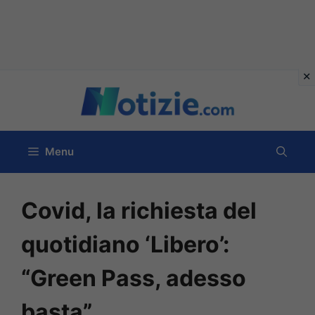
Vai
al
contenuto
Menu
Covid, la richiesta del
quotidiano ‘Libero’:
“Green Pass, adesso
basta”