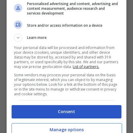
rischia di fallire. A Pasqua i turisti
Personalised advertising and content, advertising and
content measurement, audience research and
andranno ad Atene e Madrid, piuttosto che
services development
Roma e Milano
“.
Store and/or access information on a device
Learn more
Covid, l’annuncio di Libero:
Your personal data will be processed and information from
your device (cookies, unique identifiers, and other device
“
Basta col Green Pass
“
data) may be stored by, accessed by and shared with 319
partners, or used specifically by this site. We and our partners
may use precise geolocation data.
List of partners.
Some vendors may process your personal data on the basis
of legitimate interest, which you can object to by managing
your options below. Look for a link at the bottom of this page
or in the site menu to manage or withdraw consent in privacy
and cookie settings.
Consent
Manage options