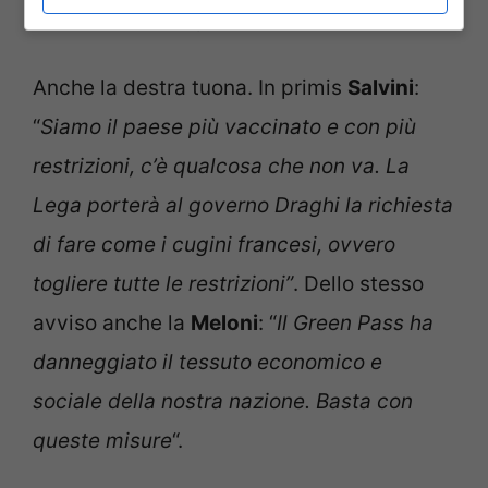
Green Pass (Ansa Foto)
Anche la destra tuona. In primis
Salvini
:
“
Siamo il paese più vaccinato e con più
restrizioni, c’è qualcosa che non va. La
Lega porterà al governo Draghi la richiesta
di fare come i cugini francesi, ovvero
togliere tutte le restrizioni”
. Dello stesso
avviso anche la
Meloni
: “
Il Green Pass ha
danneggiato il tessuto economico e
sociale della nostra nazione. Basta con
queste misure
“.