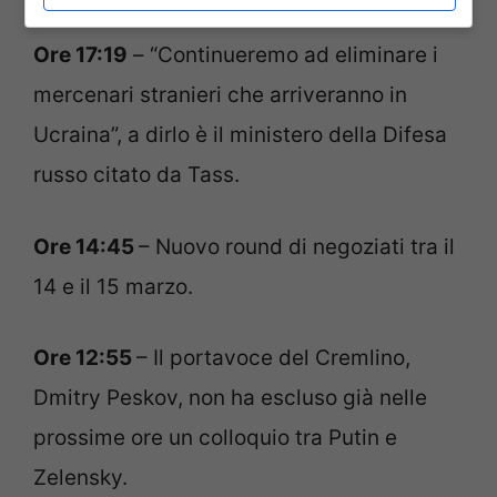
Ore 17:19
– “Continueremo ad eliminare i
mercenari stranieri che arriveranno in
Ucraina”, a dirlo è il ministero della Difesa
russo citato da Tass.
Ore 14:45
– Nuovo round di negoziati tra il
14 e il 15 marzo.
Ore 12:55
– Il portavoce del Cremlino,
Dmitry Peskov, non ha escluso già nelle
prossime ore un colloquio tra Putin e
Zelensky.