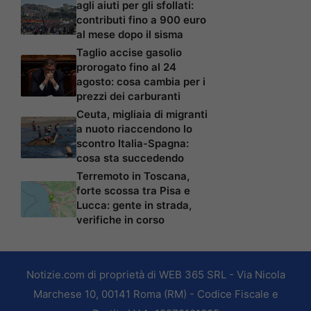
agli aiuti per gli sfollati:
contributi fino a 900 euro
al mese dopo il sisma
Taglio accise gasolio
prorogato fino al 24
agosto: cosa cambia per i
prezzi dei carburanti
Ceuta, migliaia di migranti
a nuoto riaccendono lo
scontro Italia-Spagna:
cosa sta succedendo
Terremoto in Toscana,
forte scossa tra Pisa e
Lucca: gente in strada,
verifiche in corso
Notizie.com di proprietà di WEB 365 SRL - Via Nicola
Marchese 10, 00141 Roma (RM) - Codice Fiscale e