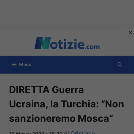
Vai
al
contenuto
Menu
DIRETTA Guerra
Ucraina, la Turchia: “Non
sanzioneremo Mosca”
di
Cristiano
13 Marzo 2022 - 18:20