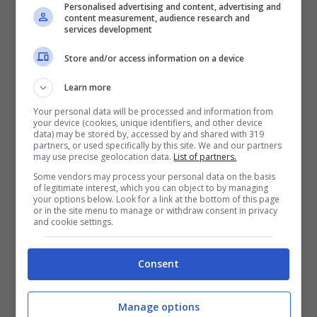
Personalised advertising and content, advertising and
solidarietà europea in materia migratoria.
content measurement, audience research and
services development
Ore 18:57
– Il ministro della difesa serbo
Store and/or access information on a device
Nabojsa Stefanovi
c: “
Truppe serbe filo-
Learn more
russe? Si tratta di una pericolosa
Your personal data will be processed and information from
your device (cookies, unique identifiers, and other device
disinformazione messa in giro dallo stato
data) may be stored by, accessed by and shared with 319
partners, or used specifically by this site. We and our partners
may use precise geolocation data.
List of partners.
maggiore ucraino
“, ha detto
Stefanovic
. A
Some vendors may process your personal data on the basis
rilanciare la notizia è lo stato maggiore
of legitimate interest, which you can object to by managing
your options below. Look for a link at the bottom of this page
ucraino citato oggi dal
Kyiv Indpendent
.
or in the site menu to manage or withdraw consent in privacy
and cookie settings.
Ore 17:58
– Kiev ha annunciato che la
Consent
fornitura elettrica è ritornata regolare a
Chernobyl.
Manage options