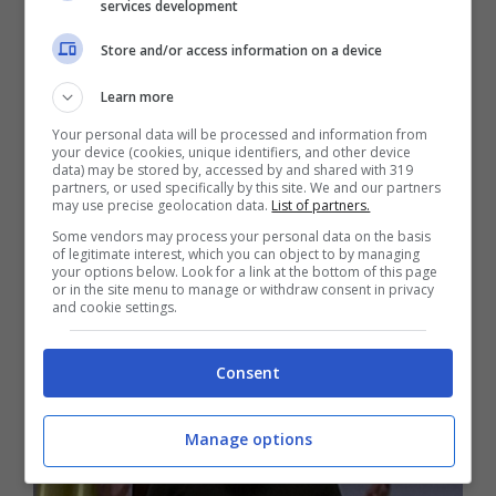
services development
stessa Russia che sta preparando un
attacco del genere.
Store and/or access information on a device
Learn more
Ucraina, Zelensky: “Russi
Your personal data will be processed and information from
your device (cookies, unique identifiers, and other device
ci hanno attaccato a
data) may be stored by, accessed by and shared with 319
partners, or used specifically by this site. We and our partners
may use precise geolocation data.
List of partners.
Mariupol”
Some vendors may process your personal data on the basis
of legitimate interest, which you can object to by managing
your options below. Look for a link at the bottom of this page
or in the site menu to manage or withdraw consent in privacy
and cookie settings.
Consent
Manage options