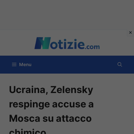
Vai
al
contenuto
Menu
Ucraina, Zelensky
respinge accuse a
Mosca su attacco
chimico