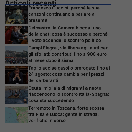
Articoli recenti
Francesco Guccini, perché le sue
canzoni continuano a parlare al
presente
Delmastro, la Camera blocca l’uso
della chat: cosa è successo e perché
il voto accende lo scontro politico
Campi Flegrei, via libera agli aiuti per
gli sfollati: contributi fino a 900 euro
al mese dopo il sisma
Taglio accise gasolio prorogato fino al
24 agosto: cosa cambia per i prezzi
dei carburanti
Ceuta, migliaia di migranti a nuoto
riaccendono lo scontro Italia-Spagna:
cosa sta succedendo
Terremoto in Toscana, forte scossa
tra Pisa e Lucca: gente in strada,
verifiche in corso