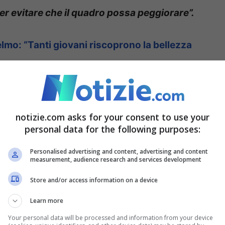
er evitare che il quadro possa peggiorare”.
mo: “Tanti giovani riscoprono la bellezza
re esprime come
sentimento predominante in
o è quasi irrefrenabile e incontrollabile, e il
notizie.com asks for your consent to use your
personal data for the following purposes:
ia, Dad, conflitti e paure non hanno permesso di
a
– afferma il dottor Lavenia –
è come stanno
Personalised advertising and content, advertising and content
measurement, audience research and services development
Store and/or access information on a device
 in difficoltà: crescono ansia
Learn more
Your personal data will be processed and information from your device